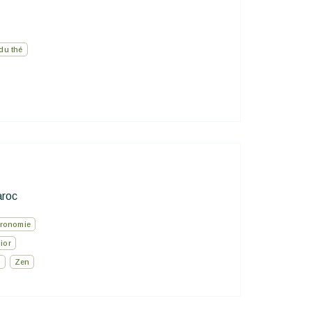
du thé
roc
ronomie
ior
s
Zen