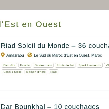
Nos adresses dans le monde
World’s Best Hotels
d'Est en Ouest
Vous faire voyager
Les séjours à thème
Riad Soleil du Monde – 36 couc
Santé et sécurité
Amazraou
Le Sud du Maroc d'Est en Ouest
Maroc
,
Ecrivez-nous
Bien-être
Famille
Gastronomie
Route du thé
Sport & aventure
Vi
Cash & Smile
Maison d'hôte
Riad
FR
EN
ES
Dar Bounkhal – 10 couchages