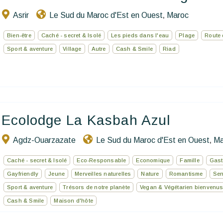
Asrir
Le Sud du Maroc d'Est en Ouest
Maroc
,
Bien-être
Caché - secret & Isolé
Les pieds dans l'eau
Plage
Route 
Sport & aventure
Village
Autre
Cash & Smile
Riad
Ecolodge La Kasbah Azul
Agdz-Ouarzazate
Le Sud du Maroc d'Est en Ouest
Ma
,
Caché - secret & Isolé
Eco-Responsable
Economique
Famille
Gast
Gayfriendly
Jeune
Merveilles naturelles
Nature
Romantisme
Sen
Sport & aventure
Trésors de notre planète
Vegan & Végétarien bienvenu
Cash & Smile
Maison d'hôte