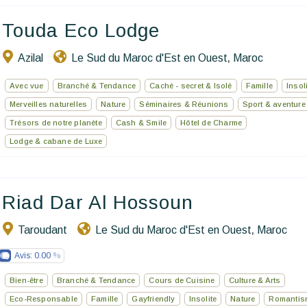
Touda Eco Lodge
Azilal
Le Sud du Maroc d'Est en Ouest
Maroc
,
Avec vue
Branché & Tendance
Caché - secret & Isolé
Famille
Insol
Merveilles naturelles
Nature
Séminaires & Réunions
Sport & aventure
Trésors de notre planète
Cash & Smile
Hôtel de Charme
Lodge & cabane de Luxe
Riad Dar Al Hossoun
Taroudant
Le Sud du Maroc d'Est en Ouest
Maroc
,
Avis:
0.00
Bien-être
Branché & Tendance
Cours de Cuisine
Culture & Arts
Eco-Responsable
Famille
Gayfriendly
Insolite
Nature
Romantis