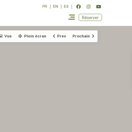
FR
EN
ES
Réserver
Vue
Plein écran
Prev
Prochain