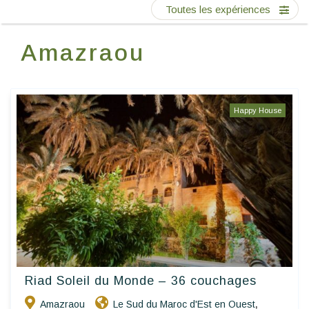
Ecrivez-nous
Toutes les expériences
Amazraou
FR
Happy House
Riad Soleil du Monde – 36 couchages
Amazraou
Le Sud du Maroc d'Est en Ouest
,