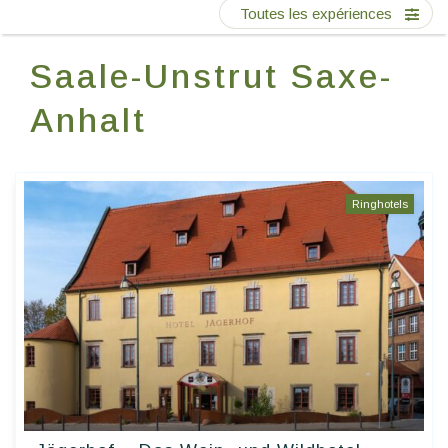
Ecrivez-nous
Toutes les expériences
Saale-Unstrut Saxe-
FR
Anhalt
Ringhotels