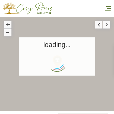
Accueil
loading...
Réserver un séjour
Nos adresses dans le monde
World’s Best Hotels
Vous faire voyager
Les séjours à thème
Santé et sécurité