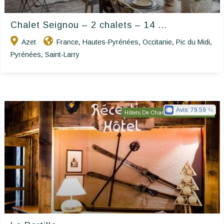
Chalet Seignou – 2 chalets – 14 ...
Azet
France
Hautes-Pyrénées
Occitanie
Pic du Midi
,
,
,
,
Pyrénées
Saint-Larry
,
Avis:
79.59
Hôtels De Charme & De Caractère