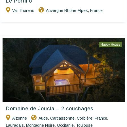
Le Portillo
Val Thorens
Auvergne Rhône-Alpes
France
,
Happy House
Domaine de Joucla – 2 couchages
Alzonne
Aude
Carcassonne
Corbière
France
,
,
,
,
Lauragais
Montagne Noire
Occitanie
Toulouse
,
,
,