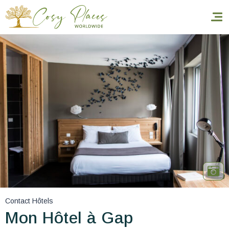
Accueil
Réserver un séjour
Nos adresses dans le monde
World’s Best Hotels
Vous faire voyager
Les séjours à thème
Contact Hôtels
Santé et sécurité
Mon Hôtel à Gap