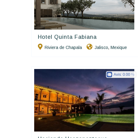
Hotel Quinta Fabiana
Charme Et Caractère Luxury
Hôtels De Charme & De Caractère
Riviera de Chapala
Jalisco
Mexique
,
Avis:
0.00