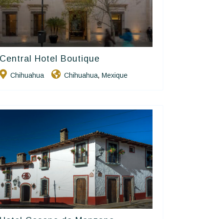
Central Hotel Boutique
Charme Et Caractère Luxury
Hôtels De Charme & De Caractère
Chihuahua
Chihuahua
Mexique
,