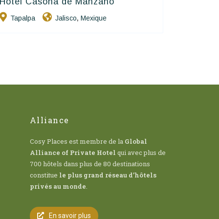
Hotel Casona de Manzano
Hôtels De Charme & De Caractère
Tapalpa
Jalisco
Mexique
,
Alliance
Cosy Places est membre de la
Global
Alliance of Private Hotel
qui avec plus de
700 hôtels dans plus de 80 destinations
constitue
le plus grand réseau d’hôtels
privés au monde
.
En savoir plus