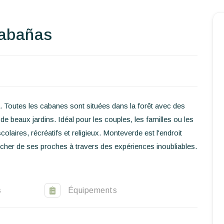
Accueil
Cabañas
Réserver un séjour
Nos adresses dans le monde
World’s Best Hotels
. Toutes les cabanes sont situées dans la forêt avec des
e beaux jardins. Idéal pour les couples, les familles ou les
Vous faire voyager
laires, récréatifs et religieux. Monteverde est l'endroit
Les séjours à thème
ocher de ses proches à travers des expériences inoubliables.
Santé et sécurité
Ecrivez-nous
s
Équipements
FR
EN
ES