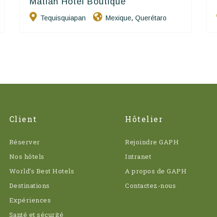
Matian Hotel Boutique
Hôtels De Charme & De Caractère
Tequisquiapan
Mexique
Querétaro
,
Client
Hôtelier
Réserver
Rejoindre GAPH
Nos hôtels
Intranet
World’s Best Hotels
A propos de GAPH
Destinations
Contactez-nous
Expériences
Santé et sécurité