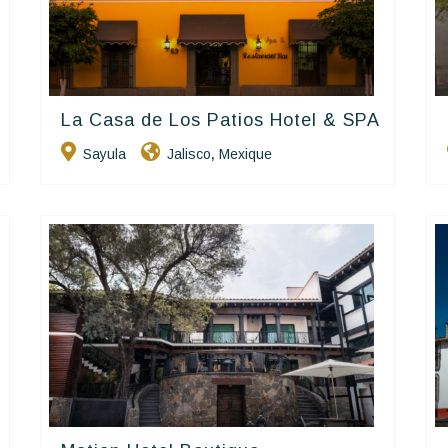
La Casa de Los Patios Hotel & SPA
Hôtels De Charme & De Caractère
Sayula
Jalisco
Mexique
,