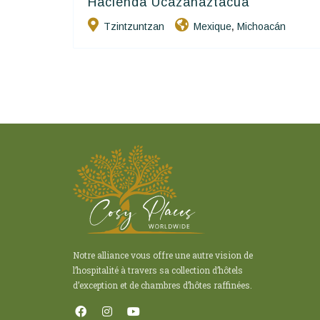
Hacienda Ucazanaztacua
Charme Et Caractère Luxury
Hôtels De Charme & De Caractère
Tzintzuntzan
Mexique
Michoacán
,
Notre alliance vous offre une autre vision de
l’hospitalité à travers sa collection d’hôtels
d’exception et de chambres d’hôtes raffinées.