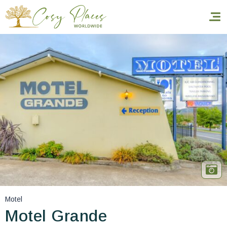
Accueil
Réserver un séjour
Nos adresses dans le monde
World’s Best Hotels
Vous faire voyager
Les séjours à thème
Motel
Santé et sécurité
Motel Grande