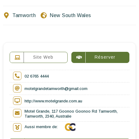
Ecrivez-nous
Tamworth
New South Wales
FR
EN
ES
Site Web
Réserver
02 6765 4444
motelgrandetamworth@gmail.com
http://www.motelgrande.com.au
Motel Grande, 117 Goonoo Goonoo Rd Tamworth,
Tamworth, 2340, Australie
Aussi membre de: