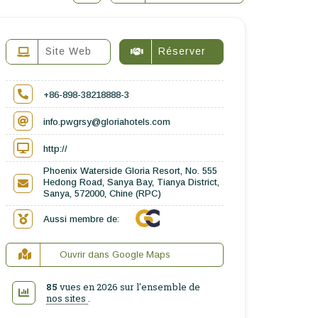
Site Web
Réserver
+86-898-38218888-3
info.pwgrsy@gloriahotels.com
http://
Phoenix Waterside Gloria Resort, No. 555
Hedong Road, Sanya Bay, Tianya District,
Sanya, 572000, Chine (RPC)
Aussi membre de:
Ouvrir dans Google Maps
85
vues en 2026 sur l'ensemble de
nos sites
.