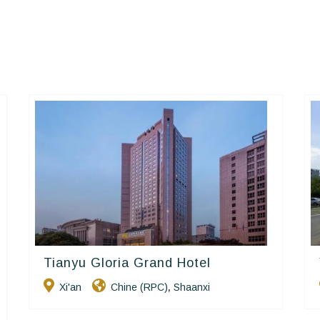
Tianyu Gloria Grand Hotel
Golden Chain
Xi'an
Chine (RPC)
Shaanxi
,