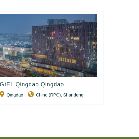
GtEL Qingdao Qingdao
Golden Chain
Qingdao
Chine (RPC)
Shandong
,