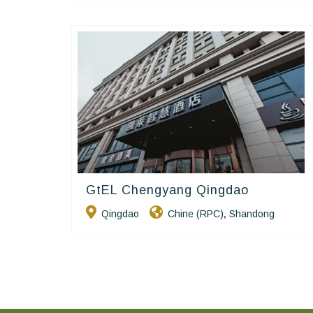
GtEL Chengyang Qingdao
Golden Chain
Qingdao
Chine (RPC)
Shandong
,