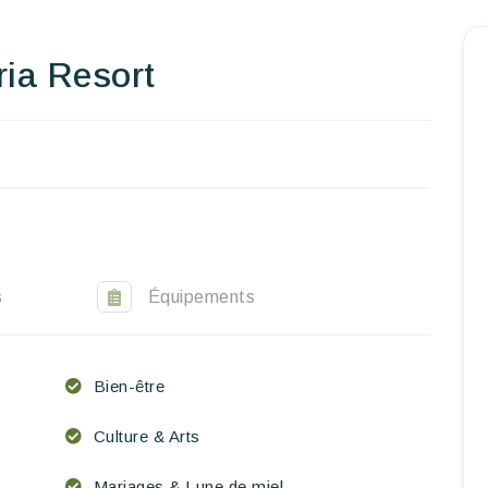
Accueil
ria Resort
Réserver un séjour
Nos adresses dans le monde
World’s Best Hotels
Vous faire voyager
Les séjours à thème
s
Équipements
Santé et sécurité
Bien-être
Ecrivez-nous
Culture & Arts
FR
Mariages & Lune de miel