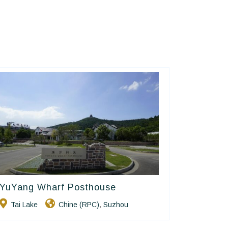
YuYang Wharf Posthouse
Golden Chain
Tai Lake
Chine (RPC)
Suzhou
,