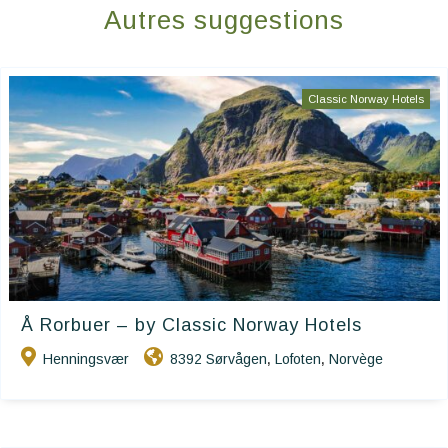
Autres suggestions
Classic Norway Hotels
Å Rorbuer – by Classic Norway Hotels
Henningsvær
8392 Sørvågen
Lofoten
Norvège
,
,