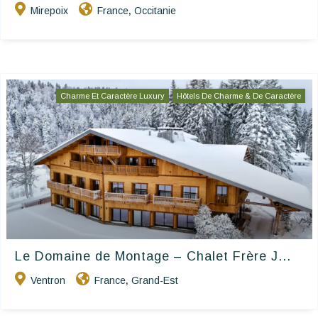
Mirepoix
France
Occitanie
,
Charme Et Caractère Luxury
Hôtels De Charme & De Caractère
Le Domaine de Montage – Chalet Frère J...
Ventron
France
Grand-Est
,