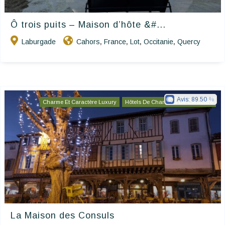
Ô trois puits – Maison d’hôte &#...
Laburgade
Cahors
France
Lot
Occitanie
Quercy
,
,
,
,
Avis:
89.50
Charme Et Caractère Luxury
Hôtels De Charme & De Caractère
La Maison des Consuls