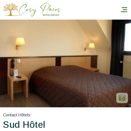
Accueil
Réserver un séjour
Nos adresses dans le monde
World’s Best Hotels
Vous faire voyager
Les séjours à thème
Contact Hôtels
Santé et sécurité
Sud Hôtel