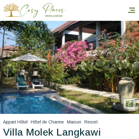
Accueil
Réserver un séjour
Nos adresses dans le monde
World’s Best Hotels
Vous faire voyager
Les séjours à thème
Appart Hôtel
Hôtel de Charme
Maison
Resort
Santé et sécurité
Villa Molek Langkawi