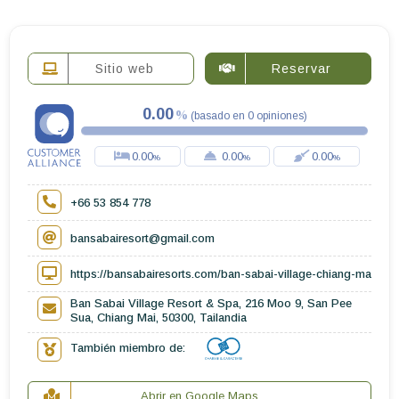
Sitio web
Reservar
0.00
(
basado en
0
opiniones
)
0.00
0.00
0.00
+66 53 854 778
bansabairesort@gmail.com
https://bansabairesorts.com/ban-sabai-village-chiang-mai
Ban Sabai Village Resort & Spa, 216 Moo 9, San Pee
Sua, Chiang Mai, 50300, Tailandia
También miembro de:
Abrir en Google Maps