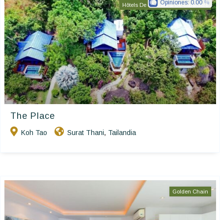
Opiniones:
0.00
Hôtels De Charme & De Caractère
The Place
Koh Tao
Surat Thani
Tailandia
,
Golden Chain