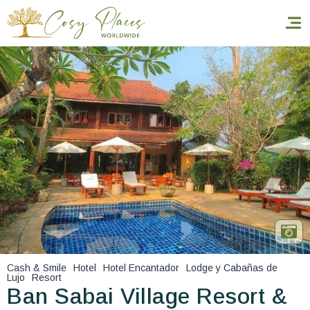
Inicio
Reservar una estancia
Nuestra colección mundial
World’s Best Hotels
Hacer que viajes
Estancia temática
Cash & Smile
Hotel
Hotel Encantador
Lodge y Cabañas de
Lujo
Resort
Salud y seguridad
Ban Sabai Village Resort &