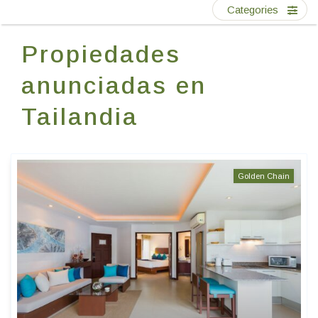
Escríbenos
Categories
Propiedades
ES
anunciadas en
Tailandia
Golden Chain