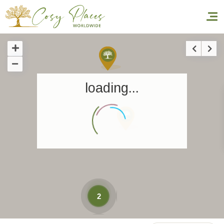
Inicio
loading...
Reservar una estancia
Nuestra colección mundial
World’s Best Hotels
Hacer que viajes
Estancia temática
2
Salud y seguridad