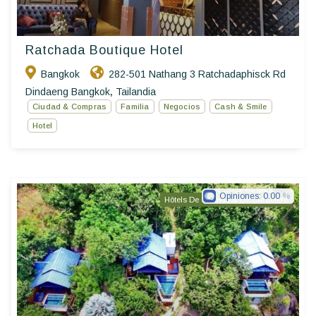
Ratchada Boutique Hotel
Bangkok
282-501 Nathang 3 Ratchadaphisck Rd
Dindaeng Bangkok
Tailandia
,
Ciudad & Compras
Familia
Negocios
Cash & Smile
Hotel
Opiniones:
0.00
Hôtels De Charme & De Caractère