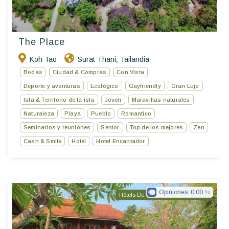
The Place
Koh Tao
Surat Thani
Tailandia
,
Bodas
Ciudad & Compras
Con Vista
Deporte y aventuras
Ecológico
Gayfriendly
Gran Lujo
Isla & Territorio de la isla
Joven
Maravillas naturales
Naturaleza
Playa
Pueblo
Romantico
Seminarios y reuniones
Senior
Top de los mejores
Zen
Cash & Smile
Hotel
Hotel Encantador
Opiniones:
0.00
Hôtels De Charme & De Caractère