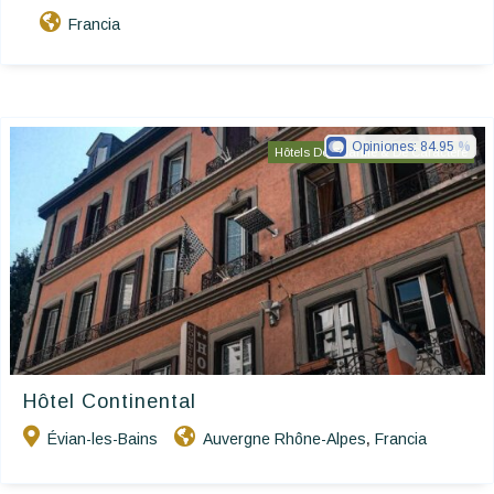
Francia
Opiniones:
84.95
Hôtels De Charme & De Caractère
Hôtel Continental
Évian-les-Bains
Auvergne Rhône-Alpes
Francia
,