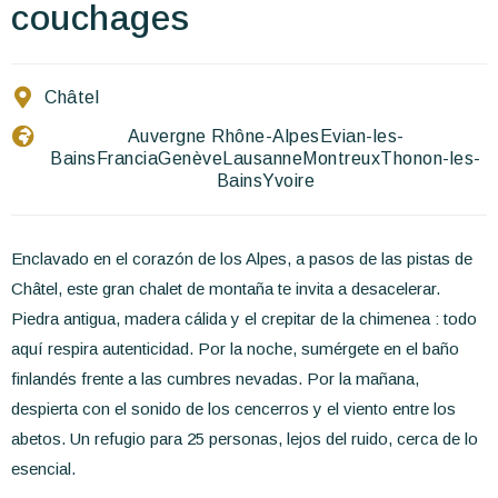
Escríbenos
couchages
ES
EN
FR
Châtel
Auvergne Rhône-Alpes
Evian-les-
Bains
Francia
Genève
Lausanne
Montreux
Thonon-les-
Bains
Yvoire
Enclavado en el corazón de los Alpes, a pasos de las pistas de
Châtel, este gran chalet de montaña te invita a desacelerar.
Piedra antigua, madera cálida y el crepitar de la chimenea : todo
aquí respira autenticidad. Por la noche, sumérgete en el baño
finlandés frente a las cumbres nevadas. Por la mañana,
despierta con el sonido de los cencerros y el viento entre los
abetos. Un refugio para 25 personas, lejos del ruido, cerca de lo
esencial.