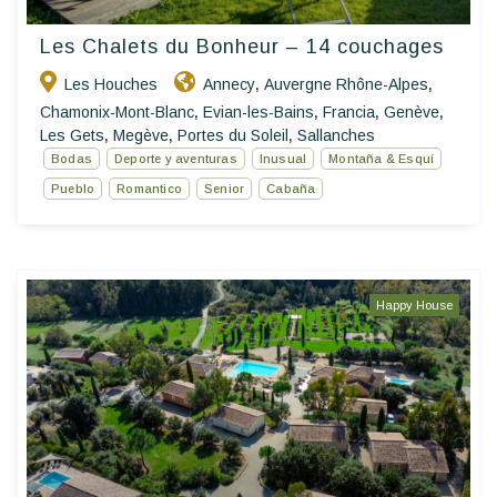
Les Chalets du Bonheur – 14 couchages
Les Houches
Annecy
Auvergne Rhône-Alpes
,
,
Chamonix-Mont-Blanc
Evian-les-Bains
Francia
Genève
,
,
,
,
Les Gets
Megève
Portes du Soleil
Sallanches
,
,
,
Bodas
Deporte y aventuras
Inusual
Montaña & Esquí
Pueblo
Romantico
Senior
Cabaña
Happy House