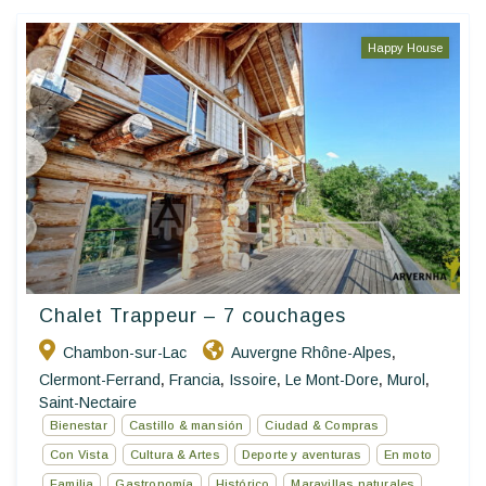
Happy House
Chalet Trappeur – 7 couchages
Chambon-sur-Lac
Auvergne Rhône-Alpes
,
Clermont-Ferrand
Francia
Issoire
Le Mont-Dore
Murol
,
,
,
,
,
Saint-Nectaire
Bienestar
Castillo & mansión
Ciudad & Compras
Con Vista
Cultura & Artes
Deporte y aventuras
En moto
Familia
Gastronomía
Histórico
Maravillas naturales