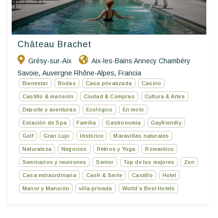
Château Brachet
Grésy-sur-Aix
Aix-les-Bains Annecy Chambéry
Savoie
Auvergne Rhône-Alpes
Francia
,
,
Bienestar
Bodas
Casa privatizada
Casino
Castillo & mansión
Ciudad & Compras
Cultura & Artes
Deporte y aventuras
Ecológico
En moto
Estación de Spa
Familia
Gastronomía
Gayfriendly
Golf
Gran Lujo
Histórico
Maravillas naturales
Naturaleza
Negocios
Retiros y Yoga
Romantico
Seminarios y reuniones
Senior
Top de los mejores
Zen
Casa extraordinaria
Cash & Smile
Castillo
Hotel
Manor y Mansión
villa privada
World’s Best Hotels