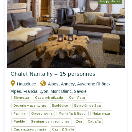
Happy House
Chalet Nantailly – 15 personnes
Hauteluce
Alpes
Annecy
Auvergne Rhône-
,
,
Alpes
Francia
Lyon
Mont-Blanc
Savoie
,
,
,
,
Bienestar
Casa privatizada
Con Vista
Deporte y aventuras
Ecológico
Estación de Spa
Familia
Gastronomía
Montaña & Esquí
Naturaleza
Pueblo
Seminarios y reuniones
Zen
Cabaña
Casa extraordinaria
Cash & Smile