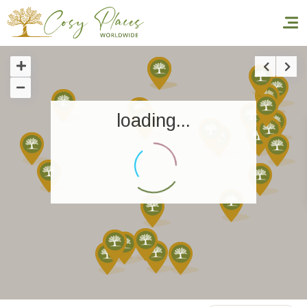
Inicio
loading...
Reservar una estancia
Nuestra colección mundial
World’s Best Hotels
Hacer que viajes
Estancia temática
Salud y seguridad