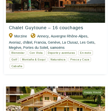
Chalet Guytoune – 16 couchages
Morzine
Annecy
Auvergne Rhône-Alpes
,
,
Avoriaz
châtel
Francia
Genève
La Clusaz
Les Gets
,
,
,
,
,
,
Megève
Portes du Soleil
samoëns
,
,
Bienestar
Con Vista
Deporte y aventuras
En moto
Golf
Montaña & Esquí
Naturaleza
Pesca y Caza
Cabaña
Happy House