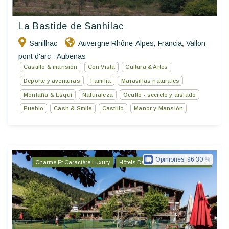
La Bastide de Sanhilac
Sanilhac
Auvergne Rhône-Alpes
Francia
Vallon
,
,
pont d'arc - Aubenas
Castillo & mansión
Con Vista
Cultura & Artes
Deporte y aventuras
Familia
Maravillas naturales
Montaña & Esquí
Naturaleza
Oculto - secreto y aislado
Pueblo
Cash & Smile
Castillo
Manor y Mansión
Opiniones:
96.30
Charme Et Caractère Luxury
Hôtels De Charme & De Caractère