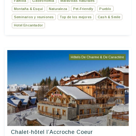
Familia
Gastronomía
Maravillas naturales
Montaña & Esquí
Naturaleza
Pet-Friendly
Pueblo
Seminarios y reuniones
Top de los mejores
Cash & Smile
Hotel Encantador
Hôtels De Charme & De Caractère
Chalet-hôtel l’Accroche Coeur