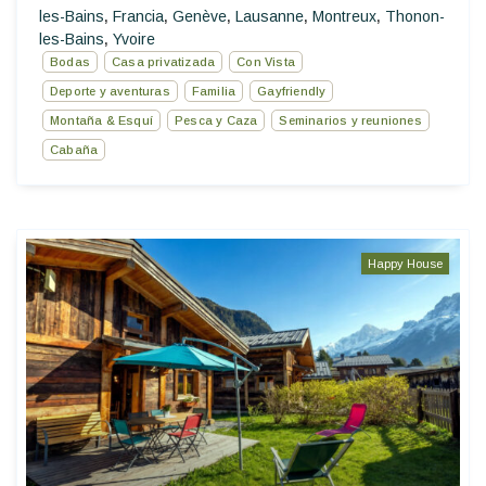
les-Bains
Francia
Genève
Lausanne
Montreux
Thonon-
,
,
,
,
,
les-Bains
Yvoire
,
Bodas
Casa privatizada
Con Vista
Deporte y aventuras
Familia
Gayfriendly
Montaña & Esquí
Pesca y Caza
Seminarios y reuniones
Cabaña
Happy House