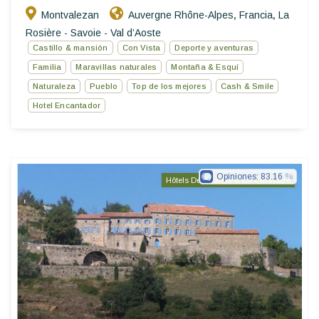
Montvalezan
Auvergne Rhône-Alpes
Francia
La
,
,
Rosière - Savoie - Val d’Aoste
Castillo & mansión
Con Vista
Deporte y aventuras
Familia
Maravillas naturales
Montaña & Esquí
Naturaleza
Pueblo
Top de los mejores
Cash & Smile
Hotel Encantador
Opiniones:
83.16
Hôtels De Charme & De Caractère