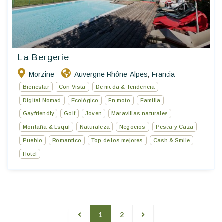
La Bergerie
Morzine
Auvergne Rhône-Alpes
Francia
,
Bienestar
Con Vista
De moda & Tendencia
Digital Nomad
Ecológico
En moto
Familia
Gayfriendly
Golf
Joven
Maravillas naturales
Montaña & Esquí
Naturaleza
Negocios
Pesca y Caza
Pueblo
Romantico
Top de los mejores
Cash & Smile
Hotel
1
2