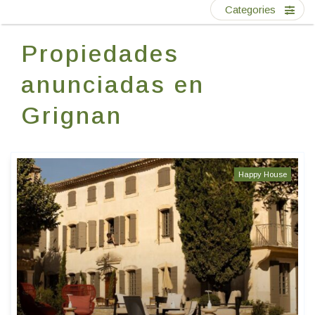
Escríbenos
Categories
Propiedades
ES
EN
FR
anunciadas en
Grignan
Happy House