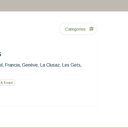
Categories
s
el
Francia
Genève
La Clusaz
Les Gets
,
,
,
,
,
 & Esquí