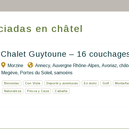
Hacer que viajes
Estancia temática
iadas en châtel
Salud y seguridad
Escríbenos
Chalet Guytoune – 16 couchage
ES
Morzine
Annecy
Auvergne Rhône-Alpes
Avoriaz
chât
,
,
,
Megève
Portes du Soleil
samoëns
,
,
Bienestar
Con Vista
Deporte y aventuras
En moto
Golf
Montaña
Naturaleza
Pesca y Caza
Cabaña