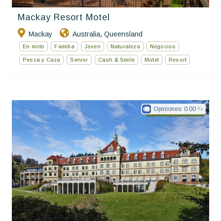
Mackay Resort Motel
Mackay
Australia
Queensland
,
En moto
Familia
Joven
Naturaleza
Negocios
Pesca y Caza
Senior
Cash & Smile
Motel
Resort
Opiniones:
0.00
Small Danish Hotels