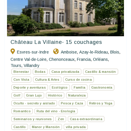
Château La Villaine- 15 couchages
Esvres-sur-Indre
Amboise
Azay‑le‑Rideau
Blois
,
,
,
Centre Val-de-Loire
Chenonceaux
Francia
Orléans
,
,
,
,
Tours
Villandry
,
Bienestar
Bodas
Casa privatizada
Castillo & mansión
Con Vista
Cultura & Artes
Curso de cocina
Deporte y aventuras
Ecológico
Familia
Gastronomía
Golf
Gran Lujo
Histórico
Naturaleza
Oculto - secreto y aislado
Pesca y Caza
Retiros y Yoga
Romantico
Ruta del vino - Enología
Seminarios y reuniones
Zen
Casa extraordinaria
Castillo
Manor y Mansión
villa privada