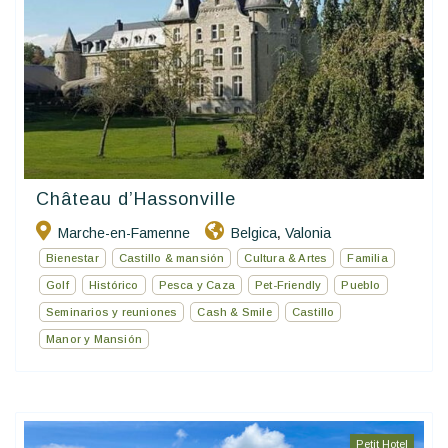
Château d’Hassonville
Marche-en-Famenne
Belgica
Valonia
,
Bienestar
Castillo & mansión
Cultura & Artes
Familia
Golf
Histórico
Pesca y Caza
Pet-Friendly
Pueblo
Seminarios y reuniones
Cash & Smile
Castillo
Manor y Mansión
Petit Hotel