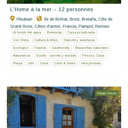
L’Home à la mer – 12 personnes
Pleubian
île de Bréhat
Brest
Bretaña
Côte de
,
,
,
Granit Rose
Côtes-d'armor
Francia
Paimpol
Rennes
,
,
,
,
Al borde del agua
Bienestar
Casa privatizada
Con Vista
Cultura & Artes
Deporte y aventuras
Ecológico
Familia
Gayfriendly
Maravillas naturales
Naturaleza
Oculto - secreto y aislado
Pesca y Caza
Playa
Zen
Casa
Cash & Smile
villa privada
Happy House