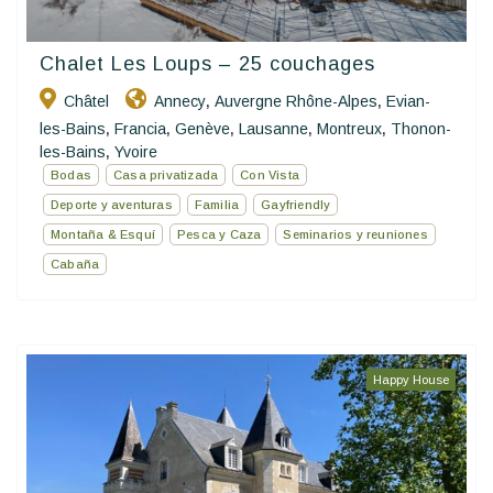
Chalet Les Loups – 25 couchages
Châtel
Annecy
Auvergne Rhône-Alpes
Evian-
,
,
les-Bains
Francia
Genève
Lausanne
Montreux
Thonon-
,
,
,
,
,
les-Bains
Yvoire
,
Bodas
Casa privatizada
Con Vista
Deporte y aventuras
Familia
Gayfriendly
Montaña & Esquí
Pesca y Caza
Seminarios y reuniones
Cabaña
Happy House