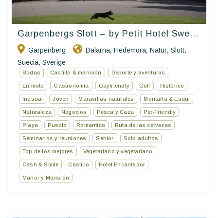
Garpenbergs Slott – by Petit Hotel Swe...
Garpenberg
Dalarna
Hedemora
Natur
Slott
,
,
,
,
Suecia
Sverige
,
Bodas
Castillo & mansión
Deporte y aventuras
En moto
Gastronomía
Gayfriendly
Golf
Histórico
Inusual
Joven
Maravillas naturales
Montaña & Esquí
Naturaleza
Negocios
Pesca y Caza
Pet-Friendly
Playa
Pueblo
Romantico
Ruta de las cervezas
Seminarios y reuniones
Senior
Solo adultos
Top de los mejores
Vegetariano y vegetariano
Cash & Smile
Castillo
Hotel Encantador
Manor y Mansión