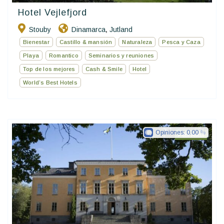
Hotel Vejlefjord
Stouby
Dinamarca
Jutland
,
Bienestar
Castillo & mansión
Naturaleza
Pesca y Caza
Playa
Romantico
Seminarios y reuniones
Top de los mejores
Cash & Smile
Hotel
World’s Best Hotels
Opiniones:
0.00
Petit Hotel