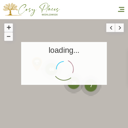
Inicio
loading...
Reservar una estancia
Nuestra colección mundial
66
World’s Best Hotels
26
7
Hacer que viajes
Estancia temática
Salud y seguridad