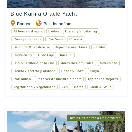
Blue Karma Oracle Yacht
Badung
Bali
Indonésie
,
Al borde del agua
Bodas
Buceo y Snorkeling
Casa privatizada
Con Vista
Crucero
De moda & Tendencia
Deporte y aventuras
Familia
Gayfriendly
Gran Lujo
Inusual
Isla & Territorio de la isla
Maravillas naturales
Naturaleza
Oculto - secreto y aislado
Pesca y Caza
Playa
Romantico
Tesoros de nuestro planeta
Top de los mejores
Vegetariano y vegetariano
Zen
Barco
Cash & Smile
Hôtels De Charme & De Caractère