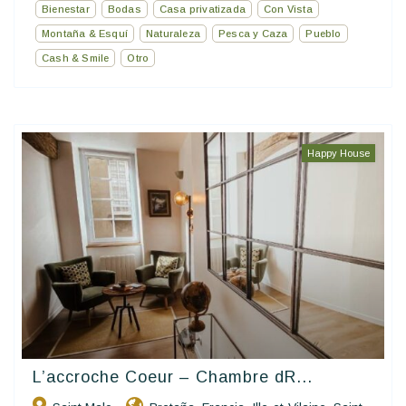
Bienestar
Bodas
Casa privatizada
Con Vista
Montaña & Esquí
Naturaleza
Pesca y Caza
Pueblo
Cash & Smile
Otro
Happy House
L’accroche Coeur – Chambre dR...