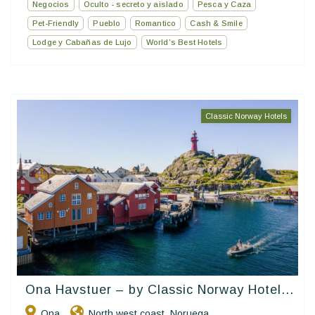
Negocios
Oculto - secreto y aislado
Pesca y Caza
Pet-Friendly
Pueblo
Romantico
Cash & Smile
Lodge y Cabañas de Lujo
World’s Best Hotels
Classic Norway Hotels
Ona Havstuer – by Classic Norway Hotel...
Ona
North west coast
Noruega
,