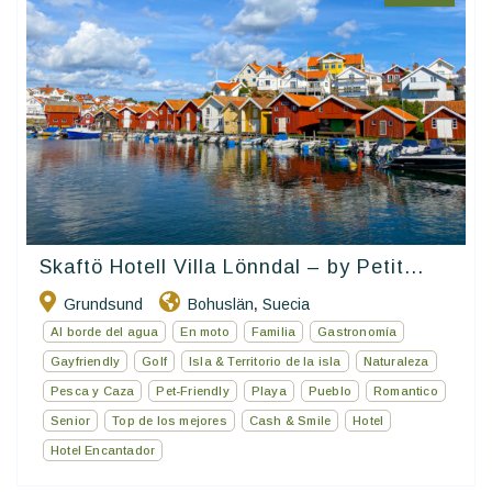
Skaftö Hotell Villa Lönndal – by Petit...
Grundsund
Bohuslän
Suecia
,
Al borde del agua
En moto
Familia
Gastronomía
Gayfriendly
Golf
Isla & Territorio de la isla
Naturaleza
Pesca y Caza
Pet-Friendly
Playa
Pueblo
Romantico
Senior
Top de los mejores
Cash & Smile
Hotel
Hotel Encantador