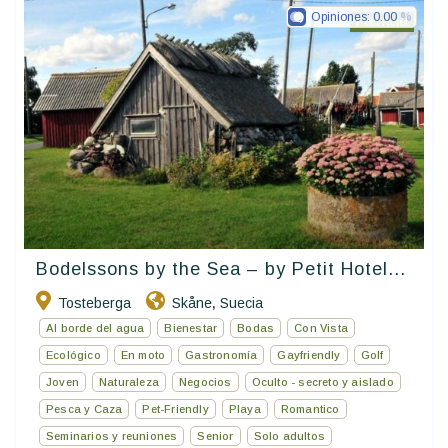
Opiniones:
0.00
Petit Hotel
Bodelssons by the Sea – by Petit Hotel...
Tosteberga
Skåne
Suecia
,
Al borde del agua
Bienestar
Bodas
Con Vista
Ecológico
En moto
Gastronomía
Gayfriendly
Golf
Joven
Naturaleza
Negocios
Oculto - secreto y aislado
Pesca y Caza
Pet-Friendly
Playa
Romantico
Seminarios y reuniones
Senior
Solo adultos