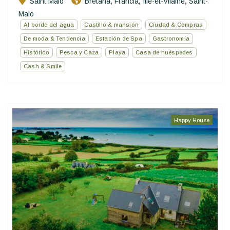
Saint Malo
Bretaña
Francia
Ille-et-Vilaine
Saint-
,
,
,
Malo
Al borde del agua
Castillo & mansión
Ciudad & Compras
De moda & Tendencia
Estación de Spa
Gastronomía
Histórico
Pesca y Caza
Playa
Casa de huéspedes
Cash & Smile
Happy House