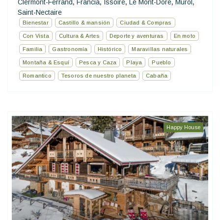
Clermont-Ferrand
Francia
Issoire
Le Mont-Dore
Murol
,
,
,
,
,
Saint-Nectaire
Bienestar
Castillo & mansión
Ciudad & Compras
Con Vista
Cultura & Artes
Deporte y aventuras
En moto
Familia
Gastronomía
Histórico
Maravillas naturales
Montaña & Esquí
Pesca y Caza
Playa
Pueblo
Romantico
Tesoros de nuestro planeta
Cabaña
Happy House