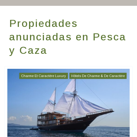
Escríbenos
Propiedades
ES
anunciadas en Pesca
y Caza
Charme Et Caractère Luxury
Hôtels De Charme & De Caractère