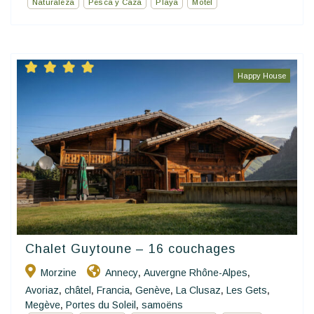
Naturaleza
Pesca y Caza
Playa
Motel
Happy House
Chalet Guytoune – 16 couchages
Morzine
Annecy
Auvergne Rhône-Alpes
,
,
Avoriaz
châtel
Francia
Genève
La Clusaz
Les Gets
,
,
,
,
,
,
Megève
Portes du Soleil
samoëns
,
,