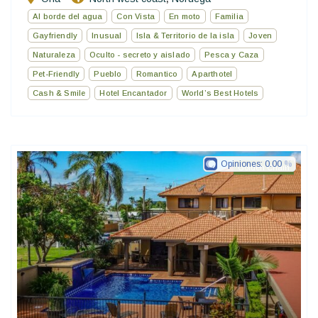
Al borde del agua
Con Vista
En moto
Familia
Gayfriendly
Inusual
Isla & Territorio de la isla
Joven
Naturaleza
Oculto - secreto y aislado
Pesca y Caza
Pet-Friendly
Pueblo
Romantico
Aparthotel
Cash & Smile
Hotel Encantador
World’s Best Hotels
Opiniones:
0.00
Golden Chain