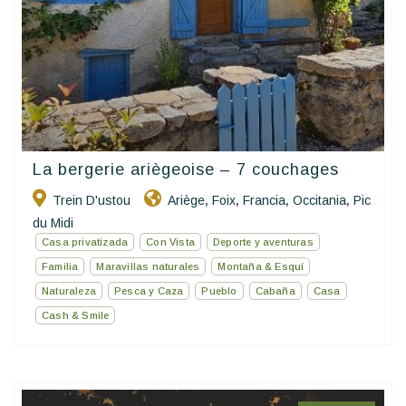
La bergerie ariègeoise – 7 couchages
Trein D'ustou
Ariège
Foix
Francia
Occitania
Pic
,
,
,
,
du Midi
Casa privatizada
Con Vista
Deporte y aventuras
Familia
Maravillas naturales
Montaña & Esquí
Naturaleza
Pesca y Caza
Pueblo
Cabaña
Casa
Cash & Smile