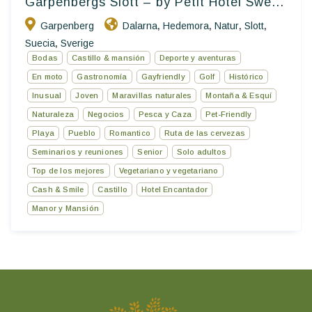
Garpenbergs Slott – by Petit Hotel Swe...
Garpenberg
Dalarna
Hedemora
Natur
Slott
,
,
,
,
Suecia
Sverige
,
Bodas
Castillo & mansión
Deporte y aventuras
En moto
Gastronomía
Gayfriendly
Golf
Histórico
Inusual
Joven
Maravillas naturales
Montaña & Esquí
Naturaleza
Negocios
Pesca y Caza
Pet-Friendly
Playa
Pueblo
Romantico
Ruta de las cervezas
Seminarios y reuniones
Senior
Solo adultos
Top de los mejores
Vegetariano y vegetariano
Cash & Smile
Castillo
Hotel Encantador
Manor y Mansión