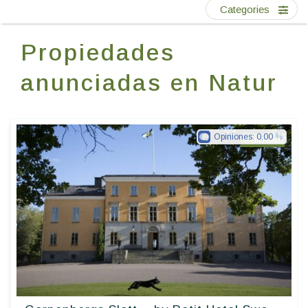
Escríbenos
Categories
Propiedades
ES
anunciadas en Natur
Opiniones:
0.00
Petit Hotel