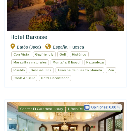
Hotel Barosse
Barós (Jaca)
España
Huesca
,
Con Vista
Gayfriendly
Golf
Histórico
Maravillas naturales
Montaña & Esquí
Naturaleza
Pueblo
Solo adultos
Tesoros de nuestro planeta
Zen
Cash & Smile
Hotel Encantador
Opiniones:
0.00
Charme Et Caractère Luxury
Hôtels De Charme & De Caractère