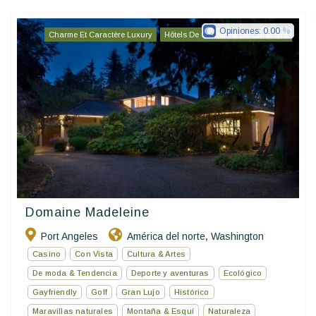
Opiniones:
0.00
Charme Et Caractère Luxury
Hôtels De Charme & De Caractère
Domaine Madeleine
Port Angeles
América del norte
Washington
,
Casino
Con Vista
Cultura & Artes
De moda & Tendencia
Deporte y aventuras
Ecológico
Gayfriendly
Golf
Gran Lujo
Histórico
Maravillas naturales
Montaña & Esquí
Naturaleza