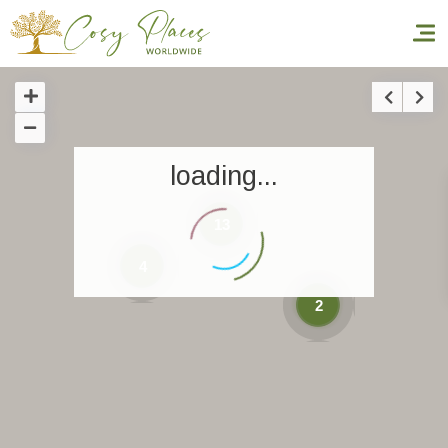
Inicio
loading...
Reservar una estancia
Nuestra colección mundial
13
4
World’s Best Hotels
2
Hacer que viajes
Estancia temática
Salud y seguridad