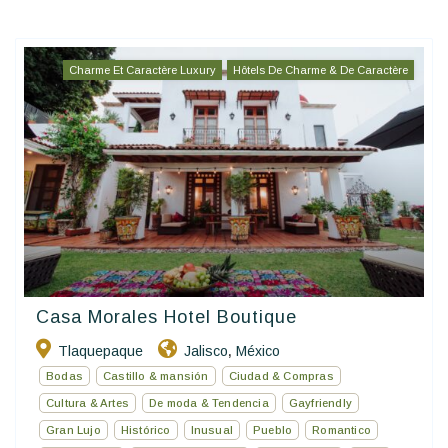
Charme Et Caractère Luxury
Hôtels De Charme & De Caractère
Casa Morales Hotel Boutique
Tlaquepaque
Jalisco
México
,
Bodas
Castillo & mansión
Ciudad & Compras
Cultura & Artes
De moda & Tendencia
Gayfriendly
Gran Lujo
Histórico
Inusual
Pueblo
Romantico