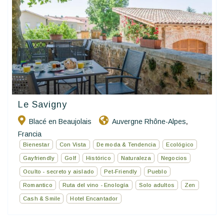
Le Savigny
Blacé en Beaujolais
Auvergne Rhône-Alpes
,
Francia
Bienestar
Con Vista
De moda & Tendencia
Ecológico
Gayfriendly
Golf
Histórico
Naturaleza
Negocios
Oculto - secreto y aislado
Pet-Friendly
Pueblo
Romantico
Ruta del vino - Enología
Solo adultos
Zen
Cash & Smile
Hotel Encantador