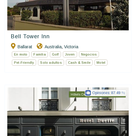
Bell Tower Inn
Ballarat
Australia
Victoria
,
En moto
Familia
Golf
Joven
Negocios
Pet-Friendly
Solo adultos
Cash & Smile
Motel
Opiniones:
87.49
Hôtels De Charme & De Caractère