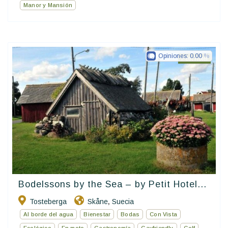
Manor y Mansión
Opiniones:
0.00
Petit Hotel
Bodelssons by the Sea – by Petit Hotel...
Tosteberga
Skåne
Suecia
,
Al borde del agua
Bienestar
Bodas
Con Vista