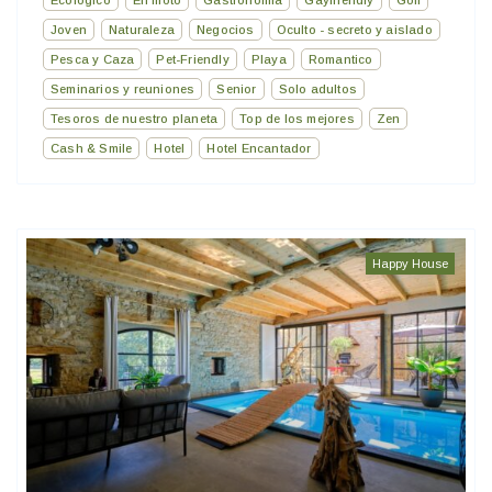
Ecológico
En moto
Gastronomía
Gayfriendly
Golf
Joven
Naturaleza
Negocios
Oculto - secreto y aislado
Pesca y Caza
Pet-Friendly
Playa
Romantico
Seminarios y reuniones
Senior
Solo adultos
Tesoros de nuestro planeta
Top de los mejores
Zen
Cash & Smile
Hotel
Hotel Encantador
Happy House