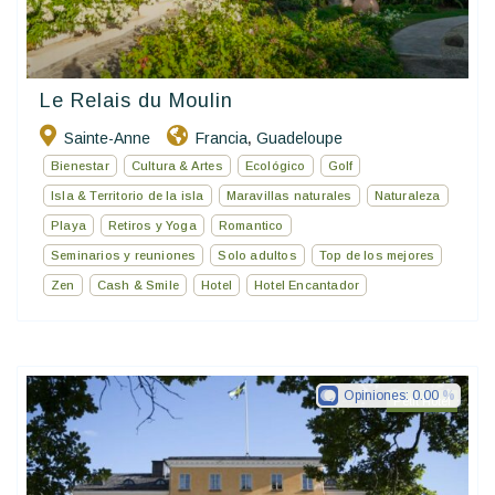
Le Relais du Moulin
Sainte-Anne
Francia
Guadeloupe
,
Bienestar
Cultura & Artes
Ecológico
Golf
Isla & Territorio de la isla
Maravillas naturales
Naturaleza
Playa
Retiros y Yoga
Romantico
Seminarios y reuniones
Solo adultos
Top de los mejores
Zen
Cash & Smile
Hotel
Hotel Encantador
Opiniones:
0.00
Petit Hotel