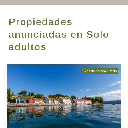
Escríbenos
Propiedades
ES
anunciadas en Solo
adultos
Classic Norway Hotels