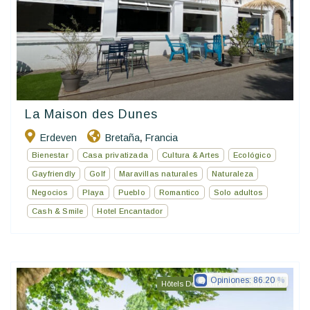
La Maison des Dunes
Erdeven
Bretaña
Francia
,
Bienestar
Casa privatizada
Cultura & Artes
Ecológico
Gayfriendly
Golf
Maravillas naturales
Naturaleza
Negocios
Playa
Pueblo
Romantico
Solo adultos
Cash & Smile
Hotel Encantador
Opiniones:
86.20
Hôtels De Charme & De Caractère