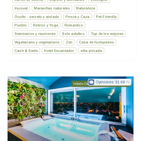
Inusual
Maravillas naturales
Naturaleza
Oculto - secreto y aislado
Pesca y Caza
Pet-Friendly
Pueblo
Retiros y Yoga
Romantico
Seminarios y reuniones
Solo adultos
Top de los mejores
Vegetariano y vegetariano
Zen
Casa de huéspedes
Cash & Smile
Hotel Encantador
villa privada
Opiniones:
91.68
Hôtels De Charme & De Caractère