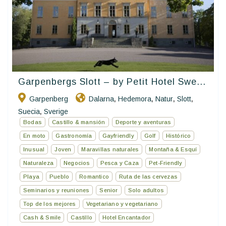
Garpenbergs Slott – by Petit Hotel Swe...
Garpenberg
Dalarna
Hedemora
Natur
Slott
,
,
,
,
Suecia
Sverige
,
Bodas
Castillo & mansión
Deporte y aventuras
En moto
Gastronomía
Gayfriendly
Golf
Histórico
Inusual
Joven
Maravillas naturales
Montaña & Esquí
Naturaleza
Negocios
Pesca y Caza
Pet-Friendly
Playa
Pueblo
Romantico
Ruta de las cervezas
Seminarios y reuniones
Senior
Solo adultos
Top de los mejores
Vegetariano y vegetariano
Cash & Smile
Castillo
Hotel Encantador