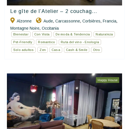
Le gîte de l’Atelier – 2 couchag...
Alzonne
Aude
Carcassonne
Corbières
Francia
,
,
,
,
Montagne Noire
Occitania
,
Bienestar
Con Vista
De moda & Tendencia
Naturaleza
Pet-Friendly
Romantico
Ruta del vino - Enología
Solo adultos
Zen
Casa
Cash & Smile
Otro
Happy House