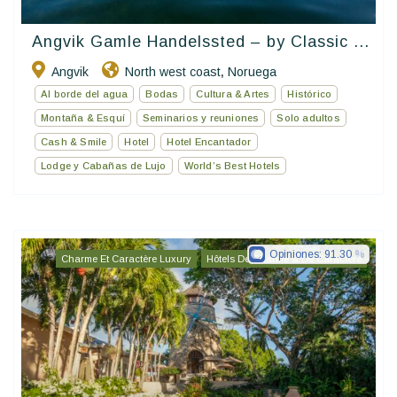
Angvik Gamle Handelssted – by Classic ...
Angvik
North west coast
Noruega
,
Al borde del agua
Bodas
Cultura & Artes
Histórico
Montaña & Esquí
Seminarios y reuniones
Solo adultos
Cash & Smile
Hotel
Hotel Encantador
Lodge y Cabañas de Lujo
World’s Best Hotels
Opiniones:
91.30
Charme Et Caractère Luxury
Hôtels De Charme & De Caractère