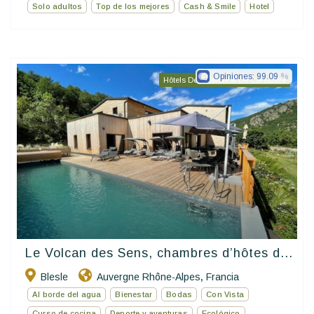
Solo adultos
Top de los mejores
Cash & Smile
Hotel
Opiniones:
99.09
Hôtels De Charme & De Caractère
Le Volcan des Sens, chambres d’hôtes d...
Blesle
Auvergne Rhône-Alpes
Francia
,
Al borde del agua
Bienestar
Bodas
Con Vista
Curso de cocina
Deporte y aventuras
Ecológico