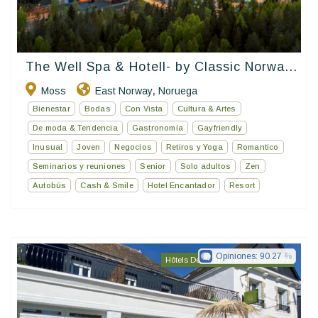
The Well Spa & Hotell- by Classic Norwa...
Moss
East Norway
Noruega
,
Bienestar
Bodas
Con Vista
Cultura & Artes
De moda & Tendencia
Gastronomía
Gayfriendly
Inusual
Joven
Negocios
Retiros y Yoga
Romantico
Seminarios y reuniones
Senior
Solo adultos
Zen
Autobús
Cash & Smile
Hotel Encantador
Resort
Opiniones:
90.27
Hôtels De Charme & De Caractère