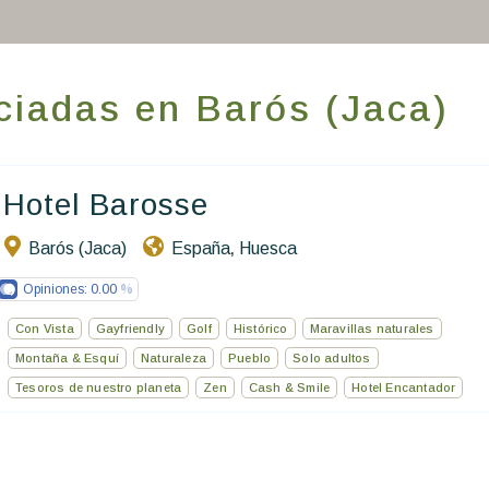
Hacer que viajes
Estancia temática
ciadas en Barós (Jaca)
Salud y seguridad
Escríbenos
Hotel Barosse
ES
EN
FR
Barós (Jaca)
España
Huesca
,
Opiniones:
0.00
Con Vista
Gayfriendly
Golf
Histórico
Maravillas naturales
Montaña & Esquí
Naturaleza
Pueblo
Solo adultos
Tesoros de nuestro planeta
Zen
Cash & Smile
Hotel Encantador