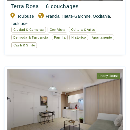
Terra Rosa – 6 couchages
Toulouse
Francia
Haute-Garonne
Occitania
,
,
,
Toulouse
Ciudad & Compras
Con Vista
Cultura & Artes
De moda & Tendencia
Familia
Histórico
Apartamento
Cash & Smile
Happy House