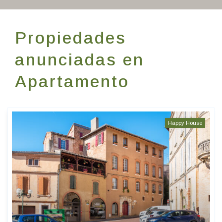
Escríbenos
Propiedades
ES
anunciadas en
Apartamento
Happy House