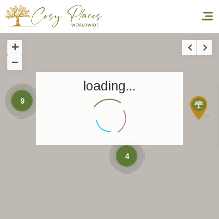
Inicio
loading...
Reservar una estancia
9
Nuestra colección mundial
World’s Best Hotels
Hacer que viajes
4
Estancia temática
Salud y seguridad