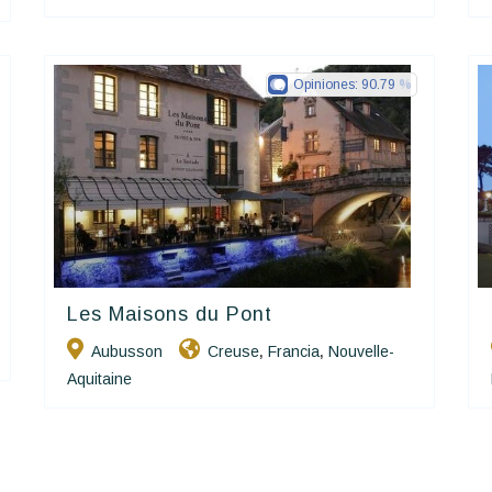
Opiniones:
90.79
Les Maisons du Pont
Charme Et Caractère Luxury
Hôtels De Charme & De Caractère
Aubusson
Creuse
Francia
Nouvelle-
,
,
Aquitaine