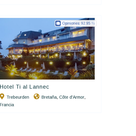
Opiniones:
92.95
Hotel Ti al Lannec
Charme Et Caractère Luxury
Hôtels De Charme & De Caractère
Trebeurden
Bretaña
Côte d'Armor
,
,
Francia