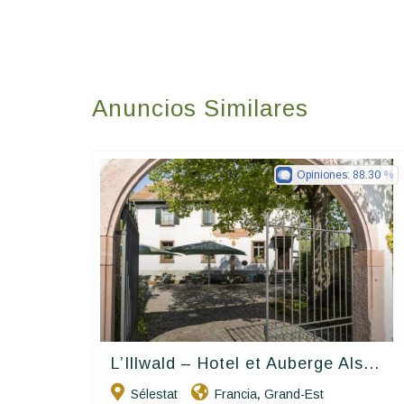
Anuncios Similares
Opiniones:
88.30
L’Illwald – Hotel et Auberge Als...
Charme Et Caractère Luxury
Hôtels De Charme & De Caractère
Sélestat
Francia
Grand-Est
,