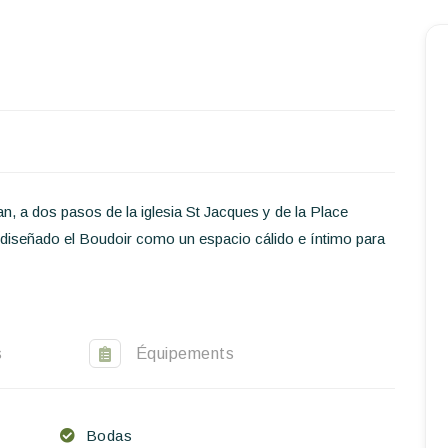
Inicio
Reservar una estancia
Nuestra colección mundial
World’s Best Hotels
, a dos pasos de la iglesia St Jacques y de la Place
Hacer que viajes
diseñado el Boudoir como un espacio cálido e íntimo para
Estancia temática
Salud y seguridad
s
Équipements
Escríbenos
ES
EN
FR
Bodas