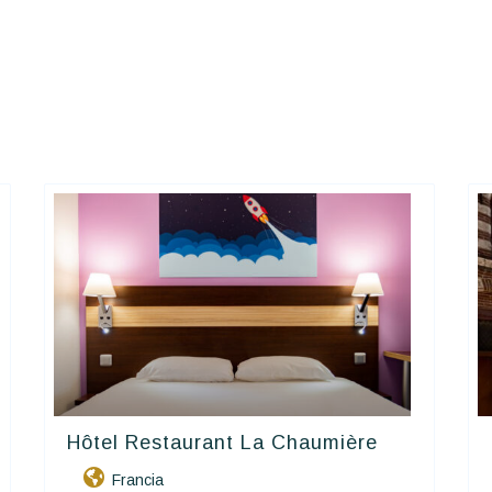
Hôtel Restaurant La Chaumière
Contact Hôtels
Francia