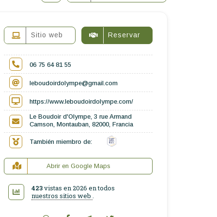
Sitio web
Reservar
06 75 64 81 55
leboudoirdolympe@gmail.com
https://www.leboudoirdolympe.com/
Le Boudoir d'Olympe, 3 rue Armand
Camson, Montauban, 82000, Francia
También miembro de:
Abrir en Google Maps
423
vistas en 2026 en todos
nuestros sitios web
.