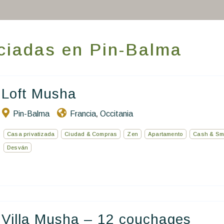
Hacer que viajes
Estancia temática
ciadas en Pin-Balma
Salud y seguridad
Escríbenos
Loft Musha
Pin-Balma
Francia
Occitania
,
ES
EN
FR
Casa privatizada
Ciudad & Compras
Zen
Apartamento
Cash & Sm
Desván
Villa Musha – 12 couchages