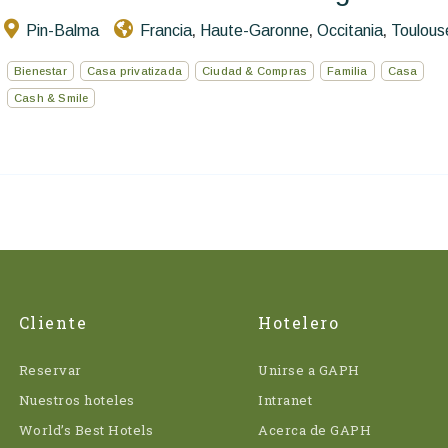
Pin-Balma
Francia
Haute-Garonne
Occitania
Toulous
,
,
,
Bienestar
Casa privatizada
Ciudad & Compras
Familia
Casa
Cash & Smile
Cliente
Hotelero
Reservar
Unirse a GAPH
Nuestros hoteles
Intranet
World’s Best Hotels
Acerca de GAPH