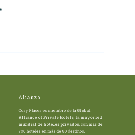
e
Alianza
Cosy Places es miembro de la
Global
Alliance of Private Hotels
,
la mayor red
mundial de hoteles privados
, con más de
700 hoteles en más de 80 destinos.