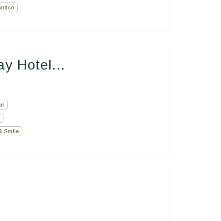
ntico
y Hotel...
al
& Smile