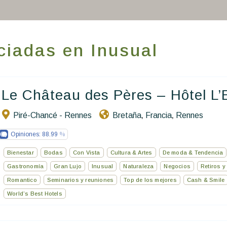
ciadas en Inusual
Inicio
Reservar una estancia
Le Château des Pères – Hôtel L’E
Nuestra colección mundial
Piré-Chancé - Rennes
Bretaña
Francia
Rennes
,
,
Opiniones:
88.99
World’s Best Hotels
Bienestar
Bodas
Con Vista
Cultura & Artes
De moda & Tendencia
Hacer que viajes
Gastronomía
Gran Lujo
Inusual
Naturaleza
Negocios
Retiros y
Romantico
Seminarios y reuniones
Top de los mejores
Cash & Smile
Estancia temática
World’s Best Hotels
Salud y seguridad