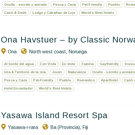
Oculto - secreto y aislado
Pesca y Caza
Pet-Friendly
Pueblo
Roma
Cash & Smile
Lodge y Cabañas de Lujo
World’s Best Hotels
Ona Havstuer – by Classic Norwa
Ona
North west coast
Noruega
,
Al borde del agua
Con Vista
En moto
Familia
Gayfriendly
Inusu
Isla & Territorio de la isla
Joven
Naturaleza
Oculto - secreto y aislado
Pesca y Caza
Pet-Friendly
Pueblo
Romantico
Aparthotel
Cash 
Hotel Encantador
World’s Best Hotels
Yasawa Island Resort Spa
Yasawa-i-rara
Ba (Provincia)
Fiji
,