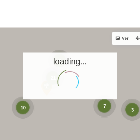
Ver
loading...
8
21
7
10
3