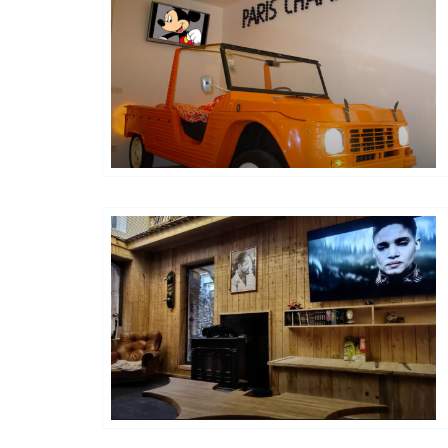
Générations Hostels XYZ
Hôtels De Charme & De Caractère
Happy House
Happy House