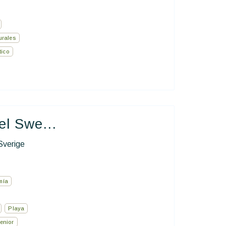
urales
ico
el Swe...
Sverige
mía
Playa
enior