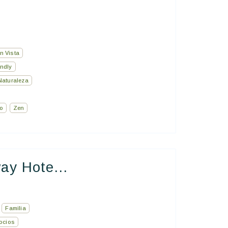
n Vista
endly
Naturaleza
no
Zen
ay Hote...
Familia
ocios