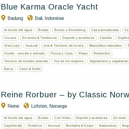
Escríbenos
Blue Karma Oracle Yacht
Badung
Bali
Indonésie
,
ES
Al borde del agua
Bodas
Buceo y Snorkeling
Casa privatizada
Co
Crucero
De moda & Tendencia
Deporte y aventuras
Familia
Gayfri
Gran Lujo
Inusual
Isla & Territorio de la isla
Maravillas naturales
Oculto - secreto y aislado
Pesca y Caza
Playa
Romantico
Tesoros de nuestro planeta
Top de los mejores
Vegetariano y vegetaria
Barco
Cash & Smile
Reine Rorbuer – by Classic Norw
Reine
Lofoten
Noruega
,
Al borde del agua
Bodas
Con Vista
Deporte y aventuras
En moto
Gayfriendly
Histórico
Inusual
Montaña & Esquí
Naturaleza
Neg