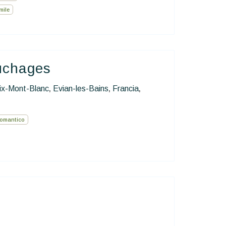
mile
uchages
x-Mont-Blanc
Evian-les-Bains
Francia
,
,
,
omantico