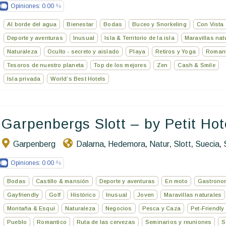
Opiniones:
0.00
Al borde del agua
Bienestar
Bodas
Buceo y Snorkeling
Con Vista
Deporte y aventuras
Inusual
Isla & Territorio de la isla
Maravillas nat
Naturaleza
Oculto - secreto y aislado
Playa
Retiros y Yoga
Romant
Tesoros de nuestro planeta
Top de los mejores
Zen
Cash & Smile
Isla privada
World’s Best Hotels
Garpenbergs Slott – by Petit Hot
Garpenberg
Dalarna
Hedemora
Natur
Slott
Suecia
,
,
,
,
,
Opiniones:
0.00
Bodas
Castillo & mansión
Deporte y aventuras
En moto
Gastrono
Gayfriendly
Golf
Histórico
Inusual
Joven
Maravillas naturales
Montaña & Esquí
Naturaleza
Negocios
Pesca y Caza
Pet-Friendly
Pueblo
Romantico
Ruta de las cervezas
Seminarios y reuniones
S