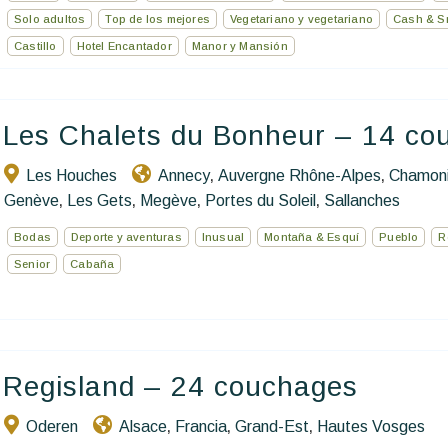
Solo adultos
Top de los mejores
Vegetariano y vegetariano
Cash & S
Castillo
Hotel Encantador
Manor y Mansión
Les Chalets du Bonheur – 14 co
Les Houches
Annecy
Auvergne Rhône-Alpes
Chamoni
,
,
Genève
Les Gets
Megève
Portes du Soleil
Sallanches
,
,
,
,
Bodas
Deporte y aventuras
Inusual
Montaña & Esquí
Pueblo
R
Senior
Cabaña
Regisland – 24 couchages
Oderen
Alsace
Francia
Grand-Est
Hautes Vosges
,
,
,