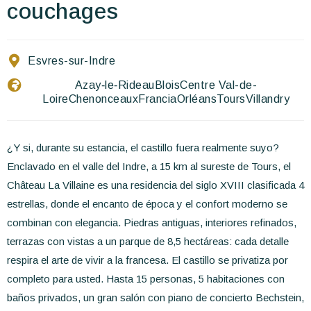
Escríbenos
couchages
ES
EN
FR
Esvres-sur-Indre
Azay‑le‑Rideau
Blois
Centre Val-de-
Loire
Chenonceaux
Francia
Orléans
Tours
Villandry
¿Y si, durante su estancia, el castillo fuera realmente suyo?
Enclavado en el valle del Indre, a 15 km al sureste de Tours, el
Château La Villaine es una residencia del siglo XVIII clasificada 4
estrellas, donde el encanto de época y el confort moderno se
combinan con elegancia. Piedras antiguas, interiores refinados,
terrazas con vistas a un parque de 8,5 hectáreas: cada detalle
respira el arte de vivir a la francesa. El castillo se privatiza por
completo para usted. Hasta 15 personas, 5 habitaciones con
baños privados, un gran salón con piano de concierto Bechstein,