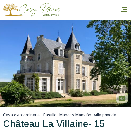
Inicio
Reservar una estancia
Nuestra colección mundial
World’s Best Hotels
Hacer que viajes
Estancia temática
Casa extraordinaria
Castillo
Manor y Mansión
villa privada
Salud y seguridad
Château La Villaine- 15