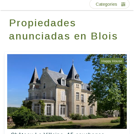
Escríbenos
Categories
Propiedades
ES
anunciadas en Blois
Happy House