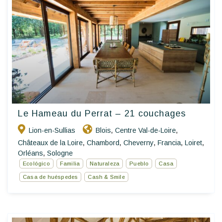
Le Hameau du Perrat – 21 couchages
Lion-en-Sullias
Blois
Centre Val-de-Loire
,
,
Châteaux de la Loire
Chambord
Cheverny
Francia
Loiret
,
,
,
,
,
Orléans
Sologne
,
Ecológico
Familia
Naturaleza
Pueblo
Casa
Casa de huéspedes
Cash & Smile