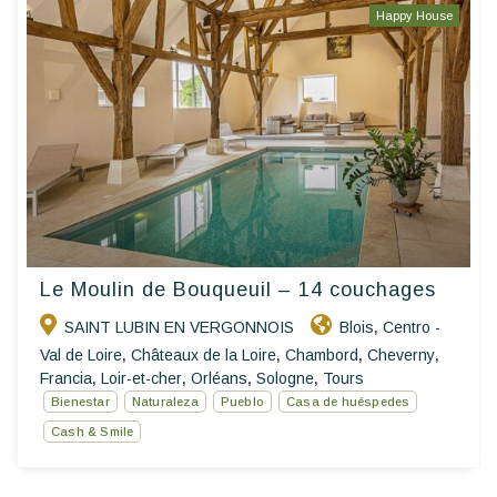
Happy House
Le Moulin de Bouqueuil – 14 couchages
SAINT LUBIN EN VERGONNOIS
Blois
Centro -
,
Val de Loire
Châteaux de la Loire
Chambord
Cheverny
,
,
,
,
Francia
Loir-et-cher
Orléans
Sologne
Tours
,
,
,
,
Bienestar
Naturaleza
Pueblo
Casa de huéspedes
Cash & Smile