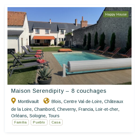
Happy House
Maison Serendipity – 8 couchages
Montlivault
Blois
Centre Val-de-Loire
Châteaux
,
,
de la Loire
Chambord
Cheverny
Francia
Loir-et-cher
,
,
,
,
,
Orléans
Sologne
Tours
,
,
Familia
Pueblo
Casa