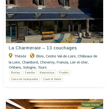
La Charmeraie – 13 couchages
Thésée
Blois
Centre Val-de-Loire
Châteaux de
,
,
la Loire
Chambord
Cheverny
Francia
Loir-et-cher
,
,
,
,
,
Orléans
Sologne
Tours
,
,
Bodas
Familia
Naturaleza
Pueblo
Casa de huéspedes
Cash & Smile
Happy House