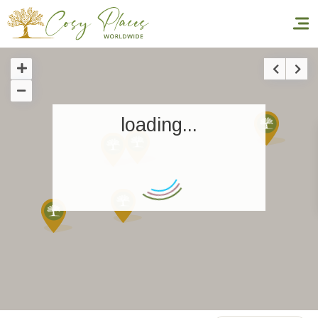
Inicio
loading...
Reservar una estancia
Nuestra colección mundial
World’s Best Hotels
Hacer que viajes
Estancia temática
Salud y seguridad