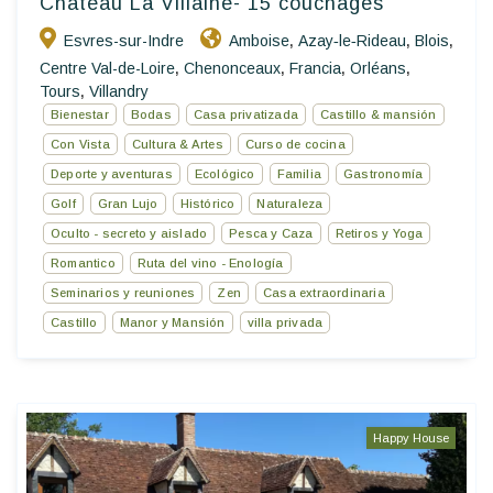
Château La Villaine- 15 couchages
Esvres-sur-Indre
Amboise
Azay‑le‑Rideau
Blois
,
,
,
Centre Val-de-Loire
Chenonceaux
Francia
Orléans
,
,
,
,
Tours
Villandry
,
Bienestar
Bodas
Casa privatizada
Castillo & mansión
Con Vista
Cultura & Artes
Curso de cocina
Deporte y aventuras
Ecológico
Familia
Gastronomía
Golf
Gran Lujo
Histórico
Naturaleza
Oculto - secreto y aislado
Pesca y Caza
Retiros y Yoga
Romantico
Ruta del vino - Enología
Seminarios y reuniones
Zen
Casa extraordinaria
Castillo
Manor y Mansión
villa privada
Happy House