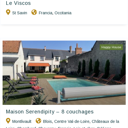
Le Viscos
St Savin
Francia
Occitania
,
Happy House
Maison Serendipity – 8 couchages
Montlivault
Blois
Centre Val-de-Loire
Châteaux de la
,
,