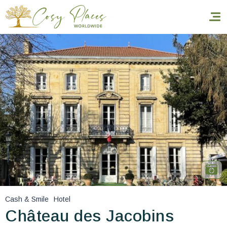
Inicio
Reservar una estancia
Nuestra colección mundial
World’s Best Hotels
Hacer que viajes
Estancia temática
Cash & Smile
Hotel
Salud y seguridad
Château des Jacobins