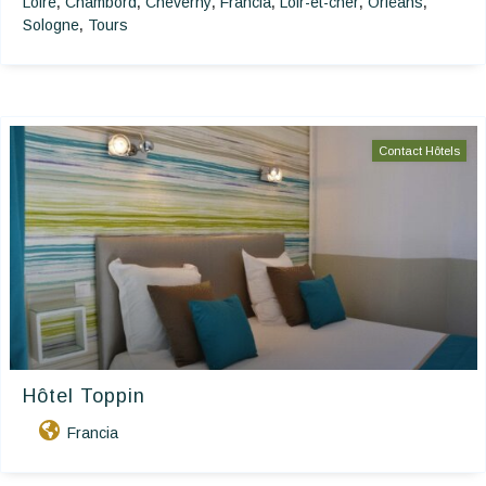
Loire
Chambord
Cheverny
Francia
Loir-et-cher
Orléans
,
,
,
,
,
,
Sologne
Tours
,
Contact Hôtels
Hôtel Toppin
Francia