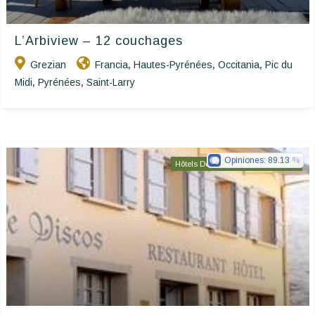
L’Arbiview – 12 couchages
Grezian
Francia
Hautes-Pyrénées
Occitania
Pic du
,
,
,
Midi
Pyrénées
Saint-Larry
,
,
Opiniones:
89.13
Hôtels De Charme & De Caractère