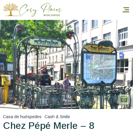
Inicio
Reservar una estancia
Nuestra colección mundial
World’s Best Hotels
Hacer que viajes
Estancia temática
Casa de huéspedes
Cash & Smile
Salud y seguridad
Chez Pépé Merle – 8