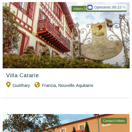
Opiniones:
86.22
Hôtels De Charme & De Caractère
Villa Catarie
Guéthary
Francia
Nouvelle-Aquitaine
,
Contact Hôtels