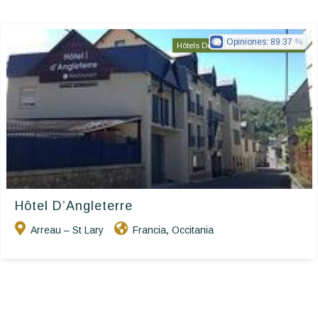
Opiniones:
89.37
Hôtels De Charme & De Caractère
Hôtel D’Angleterre
Arreau – St Lary
Francia
Occitania
,