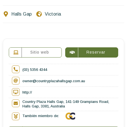
Escríbenos
Halls Gap
Victoria
ES
EN
FR
Sitio web
Reservar
(03) 5356 4344
owner@countryplazahallsgap.com.au
http://
Country Plaza Halls Gap, 141-149 Grampians Road,
Halls Gap, 3381, Australia
También miembro de: