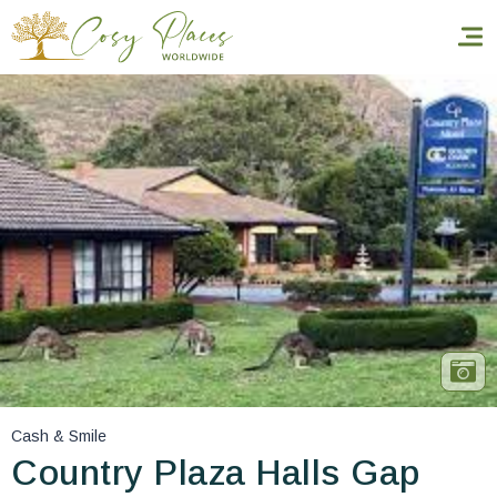
Inicio
Reservar una estancia
Nuestra colección mundial
World’s Best Hotels
Hacer que viajes
Estancia temática
Cash & Smile
Salud y seguridad
Country Plaza Halls Gap