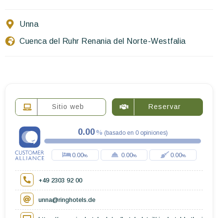
Escríbenos
Unna
ES
EN
FR
Cuenca del Ruhr Renania del Norte-Westfalia
Sitio web
Reservar
0.00
(
basado en
0
opiniones
)
0.00
0.00
0.00
+49 2303 92 00
unna@ringhotels.de