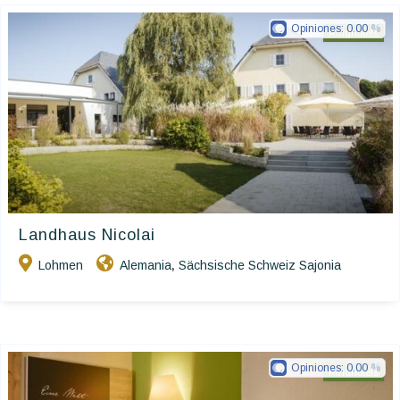
Opiniones:
0.00
Ringhotels
Landhaus Nicolai
Lohmen
Alemania
Sächsische Schweiz Sajonia
,
Opiniones:
0.00
Ringhotels