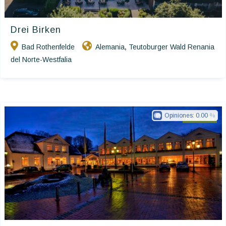
Drei Birken
Bad Rothenfelde
Alemania
Teutoburger Wald Renania
,
del Norte-Westfalia
Opiniones:
0.00
Ringhotels