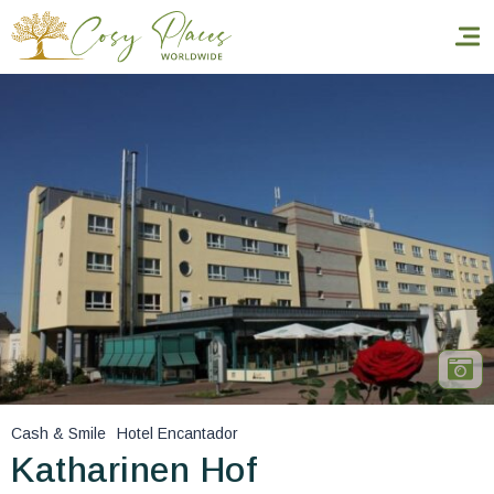
Inicio
Reservar una estancia
Nuestra colección mundial
World’s Best Hotels
Hacer que viajes
Estancia temática
Cash & Smile
Hotel Encantador
Salud y seguridad
Katharinen Hof