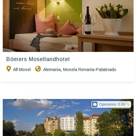
Bömers Mosellandhotel
Alf-Mosel
Alemania
Mosela Renania-Palatinado
,
Opiniones:
0.00
Ringhotels