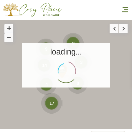
Inicio
9
9
loading...
Reservar una estancia
3
14
Nuestra colección mundial
World’s Best Hotels
8
4
Hacer que viajes
17
Estancia temática
Salud y seguridad