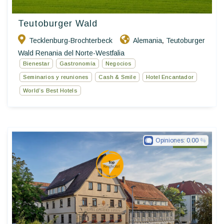
Teutoburger Wald
Tecklenburg-Brochterbeck
Alemania
Teutoburger
,
Wald Renania del Norte-Westfalia
Bienestar
Gastronomía
Negocios
Seminarios y reuniones
Cash & Smile
Hotel Encantador
World’s Best Hotels
Opiniones:
0.00
Ringhotels