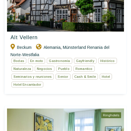
Alt Vellern
Beckum
Alemania
Münsterland Renania del
,
Norte-Westfalia
Bodas
En moto
Gastronomía
Gayfriendly
Histórico
Naturaleza
Negocios
Pueblo
Romantico
Seminarios y reuniones
Senior
Cash & Smile
Hotel
Hotel Encantador
Ringhotels