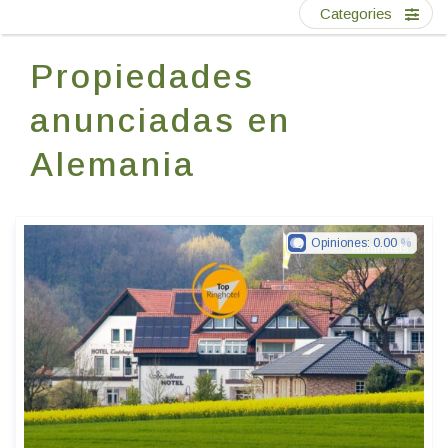
Escríbenos
Categories
Propiedades
ES
anunciadas en
Alemania
Opiniones:
0.00
Ringhotels