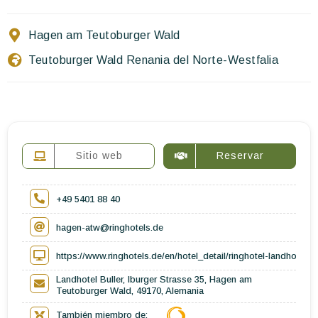
Escríbenos
Hagen am Teutoburger Wald
ES
EN
FR
Teutoburger Wald Renania del Norte-Westfalia
Sitio web
Reservar
+49 5401 88 40
hagen-atw@ringhotels.de
https://www.ringhotels.de/en/hotel_detail/ringhotel-landhotel-b
Landhotel Buller, Iburger Strasse 35, Hagen am
Teutoburger Wald, 49170, Alemania
También miembro de: