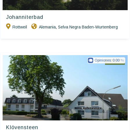
Johanniterbad
Rottweil
Alemania
Selva Negra Baden-Wurtemberg
,
Opiniones:
0.00
Ringhotels
Klövensteen