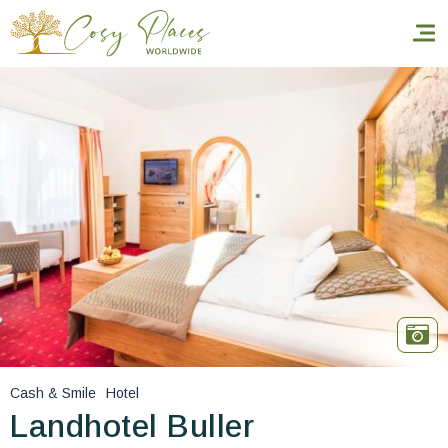
Inicio
Reservar una estancia
Nuestra colección mundial
World’s Best Hotels
Hacer que viajes
Estancia temática
Cash & Smile
Hotel
Salud y seguridad
Landhotel Buller