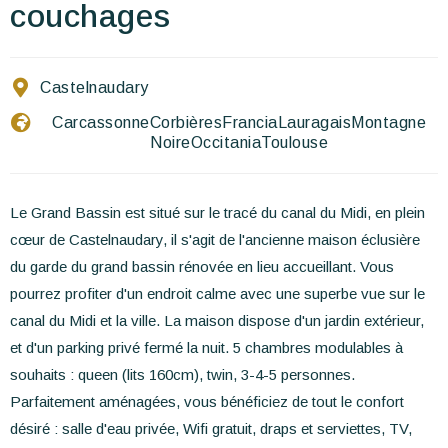
Escríbenos
couchages
ES
EN
FR
Castelnaudary
Carcassonne
Corbières
Francia
Lauragais
Montagne
Noire
Occitania
Toulouse
Le Grand Bassin est situé sur le tracé du canal du Midi, en plein
cœur de Castelnaudary, il s'agit de l'ancienne maison éclusière
du garde du grand bassin rénovée en lieu accueillant. Vous
pourrez profiter d'un endroit calme avec une superbe vue sur le
canal du Midi et la ville. La maison dispose d'un jardin extérieur,
et d'un parking privé fermé la nuit. 5 chambres modulables à
souhaits : queen (lits 160cm), twin, 3-4-5 personnes.
Parfaitement aménagées, vous bénéficiez de tout le confort
désiré : salle d'eau privée, Wifi gratuit, draps et serviettes, TV,