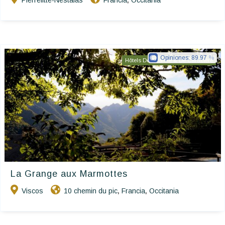
Pierrefitte-Nestalas
Francia
Occitania
,
Opiniones:
89.97
Hôtels De Charme & De Caractère
La Grange aux Marmottes
Viscos
10 chemin du pic
Francia
Occitania
,
,