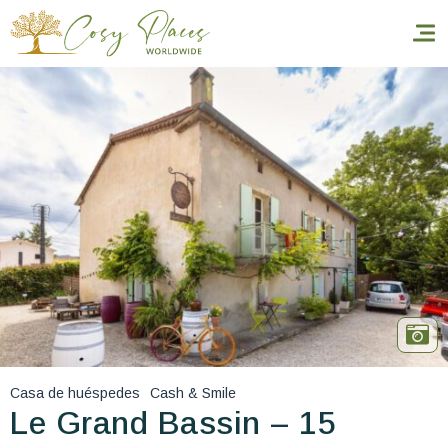
Inicio
Reservar una estancia
Nuestra colección mundial
World’s Best Hotels
Hacer que viajes
Estancia temática
Casa de huéspedes
Cash & Smile
Salud y seguridad
Le Grand Bassin – 15