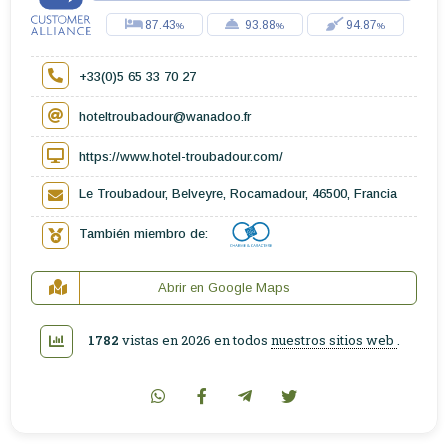
87.43
93.88
94.87
+33(0)5 65 33 70 27
hoteltroubadour@wanadoo.fr
https://www.hotel-troubadour.com/
Le Troubadour, Belveyre, Rocamadour, 46500, Francia
También miembro de:
Abrir en Google Maps
1782
vistas en 2026 en todos
nuestros sitios web
.