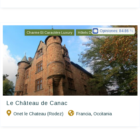
Opiniones:
84.86
Charme Et Caractère Luxury
Hôtels De Charme & De Caractère
Le Château de Canac
Onet le Chateau (Rodez)
Francia
Occitania
,