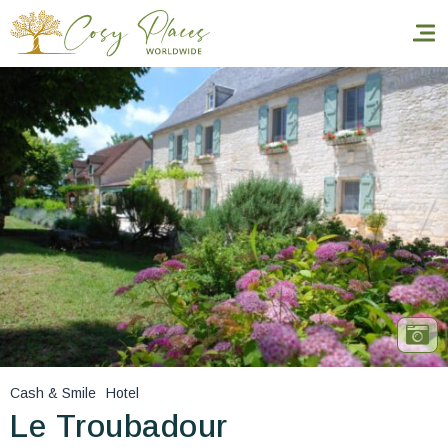
Inicio
Reservar una estancia
Nuestra colección mundial
World’s Best Hotels
Hacer que viajes
Estancia temática
Cash & Smile
Hotel
Salud y seguridad
Le Troubadour