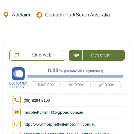
Escríbenos
Adelaide
Camden Park
South Australia
ES
EN
FR
Sitio web
Reservar
0.00
(
basado en
0
opiniones
)
0.00
0.00
0.00
(08) 8294 8166
morphettvillemi@bigpond.com.au
http://www.morphettvillemotorinn.com.au