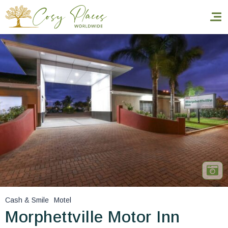
Inicio
Reservar una estancia
Nuestra colección mundial
World’s Best Hotels
Hacer que viajes
Estancia temática
Cash & Smile
Motel
Salud y seguridad
Morphettville Motor Inn