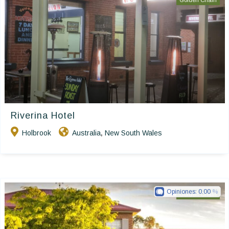
Golden Chain
Riverina Hotel
Holbrook
Australia
New South Wales
,
Opiniones:
0.00
Golden Chain