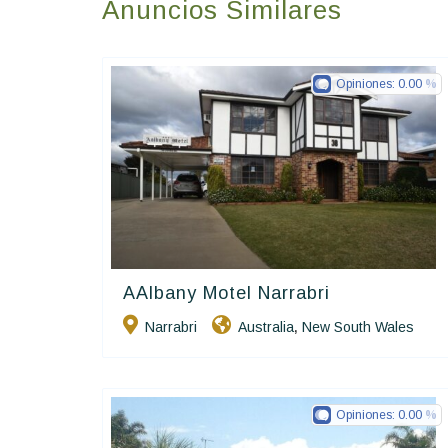
Anuncios Similares
Opiniones:
0.00
AAlbany Motel Narrabri
Golden Chain
Narrabri
Australia
New South Wales
,
Opiniones:
0.00