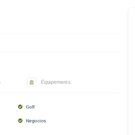
Inicio
Reservar una estancia
Nuestra colección mundial
World’s Best Hotels
Hacer que viajes
Estancia temática
s
Équipements
Salud y seguridad
Escríbenos
Golf
Negocios
ES
EN
FR