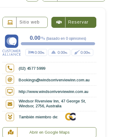
Sitio web
Reservar
0.00
(
basado en
0
opiniones
)
0.00
0.00
0.00
(02) 4577 5999
Bookings@windsorriverviewinn.com.au
http://www.windsorriverviewinn.com.au
Windsor Riverview Inn, 47 George St,
Windsor, 2756, Australia
También miembro de:
Abrir en Google Maps