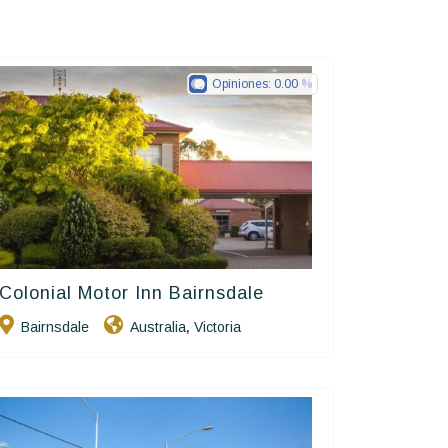
Opiniones:
0.00
Colonial Motor Inn Bairnsdale
Golden Chain
Bairnsdale
Australia
Victoria
,