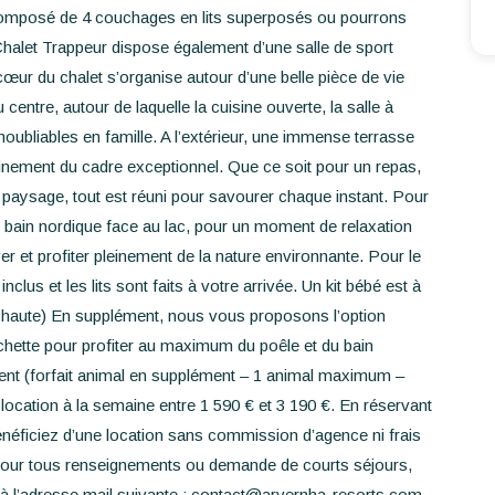
Ecrivez-nous
composé de 4 couchages en lits superposés ou pourrons
halet Trappeur dispose également d’une salle de sport
r du chalet s’organise autour d’une belle pièce de vie
FR
EN
ES
ntre, autour de laquelle la cuisine ouverte, la salle à
oubliables en famille. A l’extérieur, une immense terrasse
einement du cadre exceptionnel. Que ce soit pour un repas,
paysage, tout est réuni pour savourer chaque instant. Pour
le bain nordique face au lac, pour un moment de relaxation
er et profiter pleinement de la nature environnante. Pour le
 inclus et les lits sont faits à votre arrivée. Un kit bébé est à
se haute) En supplément, nous vous proposons l’option
ûchette pour profiter au maximum du poêle et du bain
nt (forfait animal en supplément – 1 animal maximum –
location à la semaine entre 1 590 € et 3 190 €. En réservant
énéficiez d’une location sans commission d’agence ni frais
. Pour tous renseignements ou demande de courts séjours,
à l’adresse mail suivante :
contact@arvernha-resorts.com