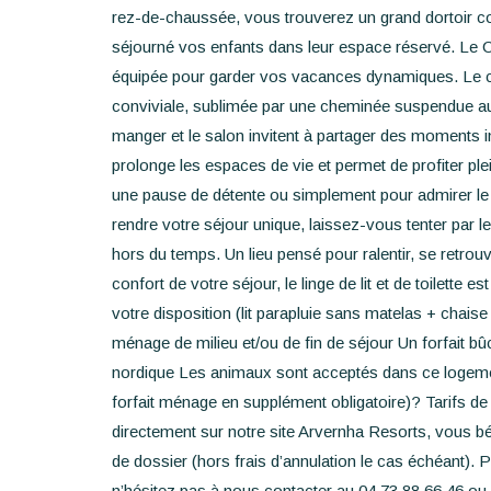
rez-de-chaussée, vous trouverez un grand dortoir 
séjourné vos enfants dans leur espace réservé. Le C
équipée pour garder vos vacances dynamiques. Le cœu
conviviale, sublimée par une cheminée suspendue au ce
manger et le salon invitent à partager des moments in
prolonge les espaces de vie et permet de profiter pl
une pause de détente ou simplement pour admirer le 
rendre votre séjour unique, laissez-vous tenter par 
hors du temps. Un lieu pensé pour ralentir, se retrouv
confort de votre séjour, le linge de lit et de toilette est
votre disposition (lit parapluie sans matelas + chai
ménage de milieu et/ou de fin de séjour Un forfait b
nordique Les animaux sont acceptés dans ce logeme
forfait ménage en supplément obligatoire)? Tarifs de 
directement sur notre site Arvernha Resorts, vous b
de dossier (hors frais d’annulation le cas échéant)
n’hésitez pas à nous contacter au 04.73.88.66.46 ou 