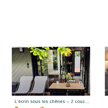
L’écrin sous les chênes – 2 couc...
Happy House