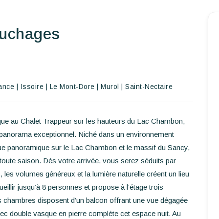
ouchages
Accueil
Réserver un séjour
ance
|
Issoire
|
Le Mont-Dore
|
Murol
|
Saint-Nectaire
Nos adresses dans le monde
ue au Chalet Trappeur sur les hauteurs du Lac Chambon,
World’s Best Hotels
et panorama exceptionnel. Niché dans un environnement
 vue panoramique sur le Lac Chambon et le massif du Sancy,
Vous faire voyager
 toute saison. Dès votre arrivée, vous serez séduits par
 les volumes généreux et la lumière naturelle créent un lieu
Les séjours à thème
ueillir jusqu’à 8 personnes et propose à l’étage trois
Santé et sécurité
s chambres disposent d’un balcon offrant une vue dégagée
ec double vasque en pierre complète cet espace nuit. Au