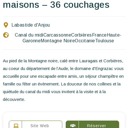
Ecrivez-nous
maisons – 36 couchages
FR
EN
ES
Labastide d'Anjou
Canal du midi
Carcassonne
Corbières
France
Haute-
Garonne
Montagne Noire
Occitanie
Toulouse
Au pied de la Montagne noire, calé entre Lauragais et Corbières,
au coeur du département de l’Aude, le domaine d'Engrazac vous
accueille pour une escapade entre amis, un séjour champêtre en
famille ou fêter un évènement. La douceur de nos collines et la
quiétude du canal du midi vous invitent à la visite et à la
découverte.
Site Web
Réserver