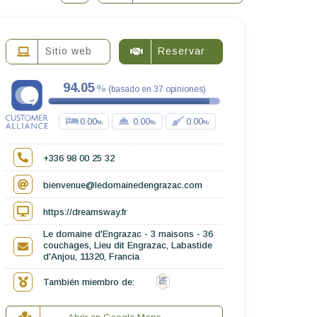
Sitio web
Reservar
94.05
(
basado en
37
opiniones
)
0.00
0.00
0.00
+336 98 00 25 32
bienvenue@ledomainedengrazac.com
https://dreamsway.fr
Le domaine d'Engrazac - 3 maisons - 36
couchages, Lieu dit Engrazac, Labastide
d'Anjou, 11320, Francia
También miembro de: