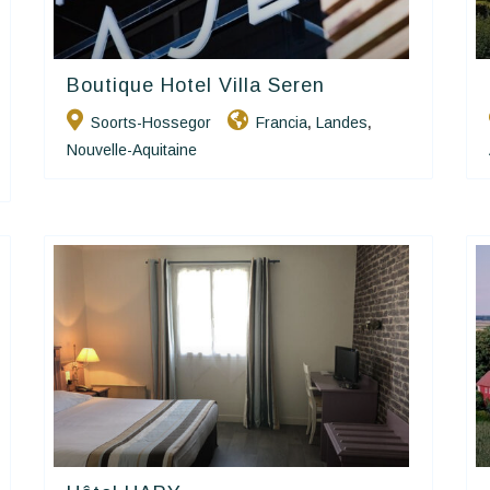
Boutique Hotel Villa Seren
Charme Et Caractère Luxury
Hôtels De Charme & De Caractère
Soorts-Hossegor
Francia
Landes
,
,
Nouvelle-Aquitaine