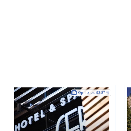
Opiniones:
93.87