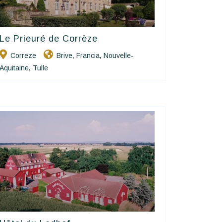
Le Prieuré de Corrèze
Charme Et Caractère Luxury
Hôtels De Charme & De Caractère
Correze
Brive
Francia
Nouvelle-
,
,
Aquitaine
Tulle
,