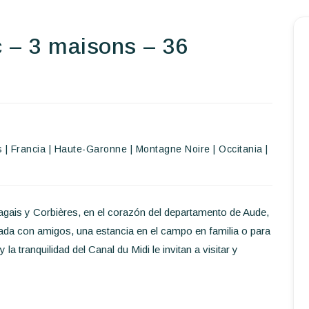
 – 3 maisons – 36
Inicio
Reservar una estancia
Nuestra colección mundial
World’s Best Hotels
s
|
Francia
|
Haute-Garonne
|
Montagne Noire
|
Occitania
|
Hacer que viajes
Estancia temática
agais y Corbières, en el corazón del departamento de Aude,
Salud y seguridad
pada con amigos, una estancia en el campo en familia o para
a tranquilidad del Canal du Midi le invitan a visitar y
Escríbenos
ES
EN
FR