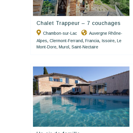
Chalet Trappeur – 7 couchages
Happy House
Chambon-sur-Lac
Auvergne Rhône-
Alpes
Clermont-Ferrand
Francia
Issoire
Le
,
,
,
,
Mont-Dore
Murol
Saint-Nectaire
,
,