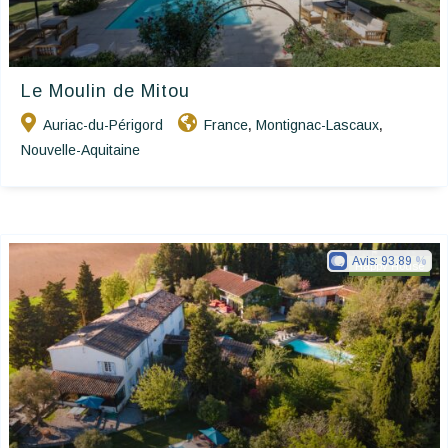
Le Moulin de Mitou
Auriac-du-Périgord
France
Montignac-Lascaux
,
,
Nouvelle-Aquitaine
Avis:
93.89
Happy House