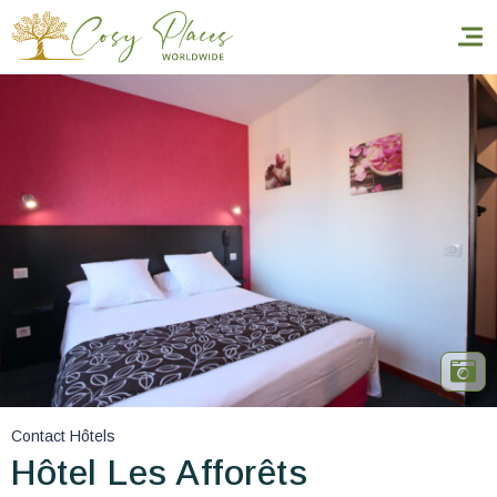
Accueil
Réserver un séjour
Nos adresses dans le monde
World’s Best Hotels
Vous faire voyager
Les séjours à thème
Contact Hôtels
Santé et sécurité
Hôtel Les Afforêts