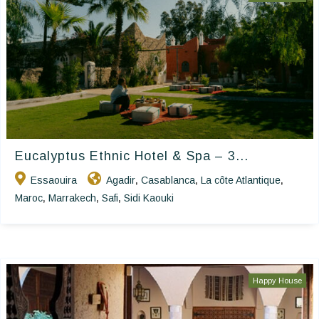
Eucalyptus Ethnic Hotel & Spa – 3...
Essaouira
Agadir
Casablanca
La côte Atlantique
,
,
,
Maroc
Marrakech
Safi
Sidi Kaouki
,
,
,
Happy House