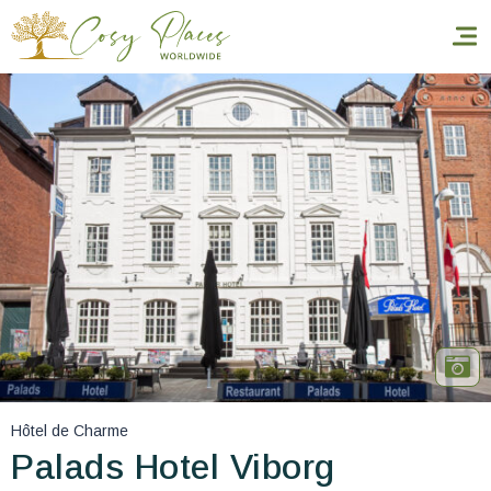
Accueil
Réserver un séjour
Nos adresses dans le monde
World’s Best Hotels
Vous faire voyager
Les séjours à thème
Hôtel de Charme
Santé et sécurité
Palads Hotel Viborg