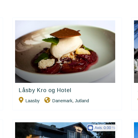
Låsby Kro og Hotel
Small Danish Hotels
Laasby
Danemark
Jutland
,
Avis:
0.00