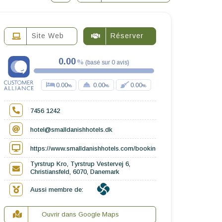
Site Web
Réserver
0.00
(
basé sur
0
avis
)
0.00
0.00
0.00
7456 1242
hotel@smalldanishhotels.dk
https://www.smalldanishhotels.com/booking/tyrstrup-kro/
Tyrstrup Kro, Tyrstrup Vestervej 6,
Christiansfeld, 6070, Danemark
Aussi membre de:
Ouvrir dans Google Maps