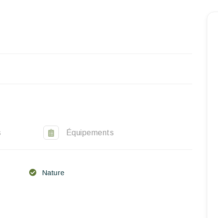
Accueil
Réserver un séjour
Nos adresses dans le monde
World’s Best Hotels
Vous faire voyager
Les séjours à thème
s
Équipements
Santé et sécurité
Ecrivez-nous
Nature
FR
EN
ES