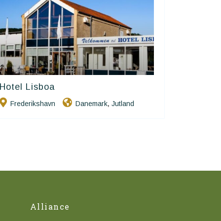
Hotel Lisboa
Small Danish Hotels
Frederikshavn
Danemark
Jutland
,
Alliance