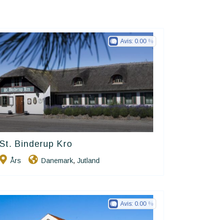
Avis:
0.00
St. Binderup Kro
Small Danish Hotels
Års
Danemark
Jutland
,
Avis:
0.00