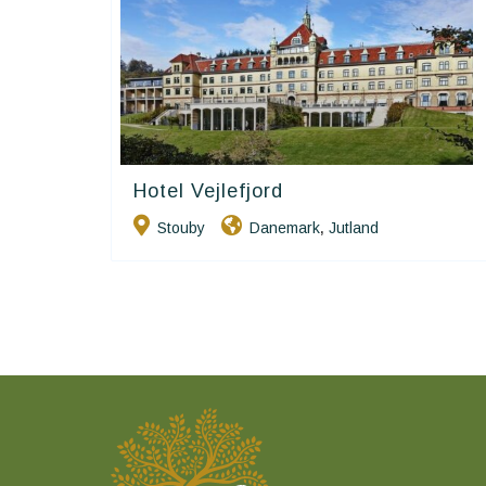
Hotel Vejlefjord
Small Danish Hotels
Stouby
Danemark
Jutland
,