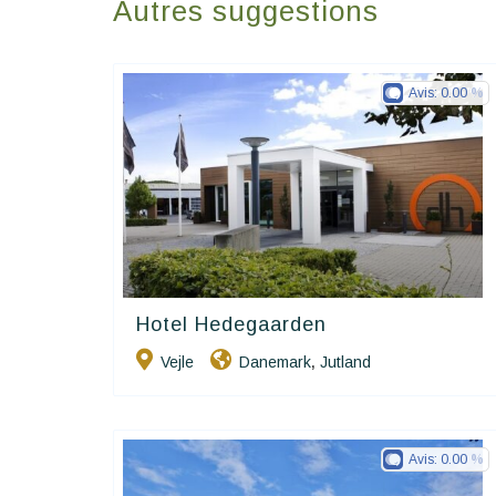
Autres suggestions
Avis:
0.00
Hotel Hedegaarden
Small Danish Hotels
Vejle
Danemark
Jutland
,
Avis:
0.00