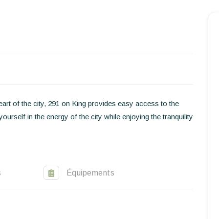
Inicio
Reservar una estancia
Nuestra colección mundial
eart of the city, 291 on King provides easy access to the
World’s Best Hotels
urself in the energy of the city while enjoying the tranquility
Hacer que viajes
Estancia temática
Salud y seguridad
s
Équipements
Escríbenos