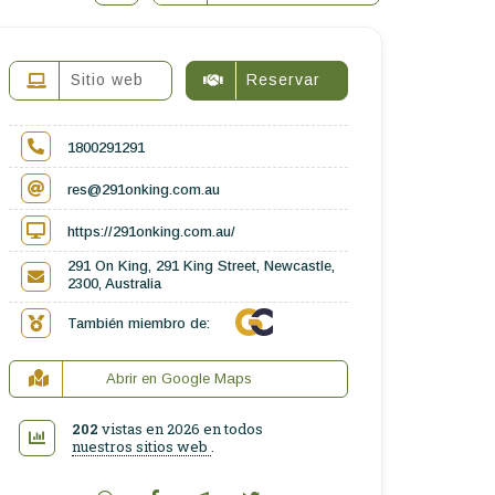
Sitio web
Reservar
1800291291
res@291onking.com.au
https://291onking.com.au/
291 On King, 291 King Street, Newcastle,
2300, Australia
También miembro de:
Abrir en Google Maps
202
vistas en 2026 en todos
nuestros sitios web
.