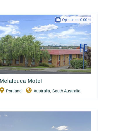
Opiniones:
0.00
Melaleuca Motel
Golden Chain
Portland
Australia
South Australia
,