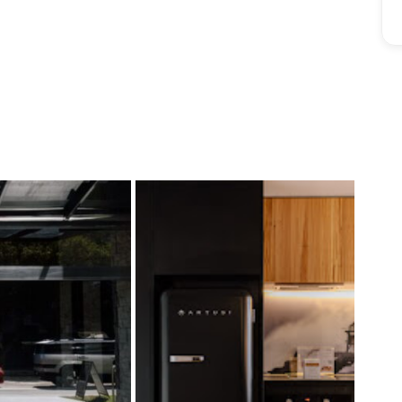
ES
EN
FR