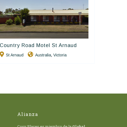
Country Road Motel St Arnaud
Golden Chain
St Arnaud
Australia
Victoria
,
Alianza
Cosy Places es miembro de la
Global