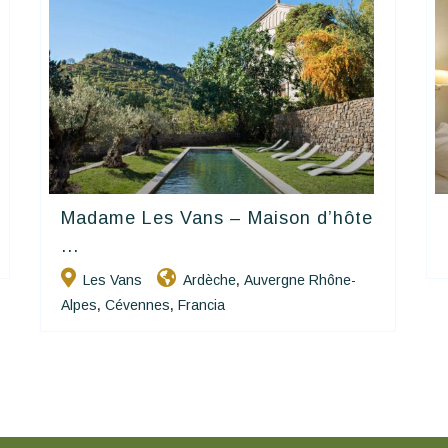
Madame Les Vans – Maison d’hôte
Happy House
...
Les Vans
Ardèche
Auvergne Rhône-
,
Alpes
Cévennes
Francia
,
,