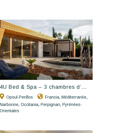
4U Bed & Spa – 3 chambres d’...
Happy House
Opoul-Perillos
Francia
Méditerranée
,
,
Narbonne
Occitania
Perpignan
Pyrénées-
,
,
,
Orientales