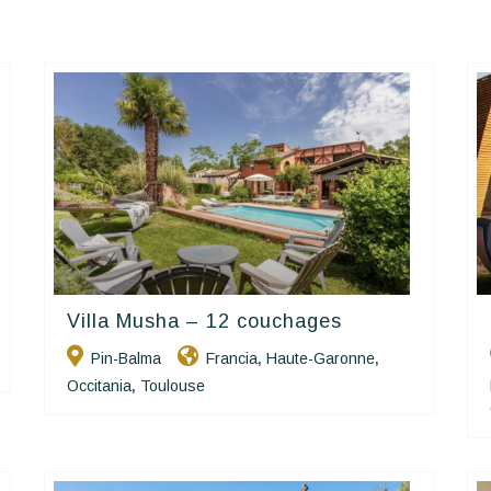
Villa Musha – 12 couchages
Happy House
Pin-Balma
Francia
Haute-Garonne
,
,
Occitania
Toulouse
,