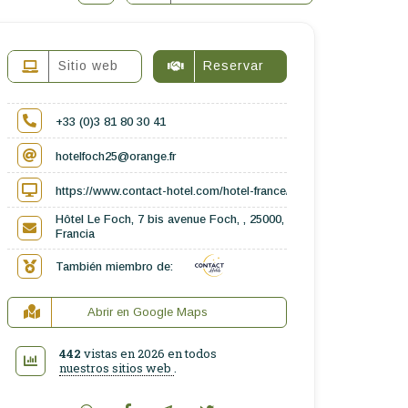
Sitio web
Reservar
+33 (0)3 81 80 30 41
hotelfoch25@orange.fr
https://www.contact-hotel.com/hotel-france/6547/hotel-le-foch-b
Hôtel Le Foch, 7 bis avenue Foch, , 25000,
Francia
También miembro de:
Abrir en Google Maps
442
vistas en 2026 en todos
nuestros sitios web
.