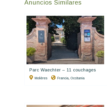
Anuncios Similares
Parc Waechter – 11 couchages
Happy House
Molières
Francia
Occitania
,