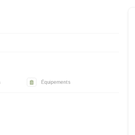
Inicio
Reservar una estancia
Nuestra colección mundial
World’s Best Hotels
Hacer que viajes
Estancia temática
s
Équipements
Salud y seguridad
Escríbenos
ES
EN
FR