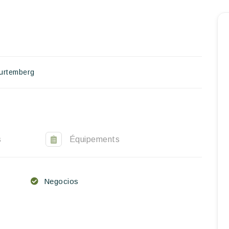
Inicio
Reservar una estancia
Nuestra colección mundial
urtemberg
World’s Best Hotels
Hacer que viajes
Estancia temática
s
Équipements
Salud y seguridad
Negocios
Escríbenos
ES
EN
FR