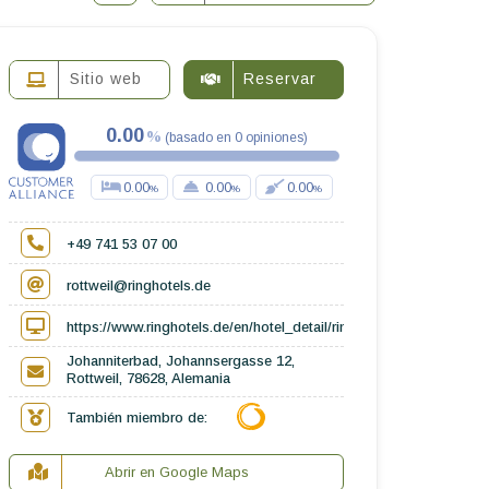
Sitio web
Reservar
0.00
(
basado en
0
opiniones
)
0.00
0.00
0.00
+49 741 53 07 00
rottweil@ringhotels.de
https://www.ringhotels.de/en/hotel_detail/ringhotel-maiers-johann
Johanniterbad, Johannsergasse 12,
Rottweil, 78628, Alemania
También miembro de:
Abrir en Google Maps