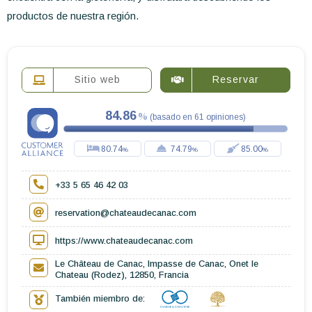
productos de nuestra región.
Sitio web
Reservar
84.86
(
basado en
61
opiniones
)
80.74
74.79
85.00
+33 5 65 46 42 03
reservation@chateaudecanac.com
https://www.chateaudecanac.com
Le Château de Canac, Impasse de Canac, Onet le
Chateau (Rodez), 12850, Francia
También miembro de: