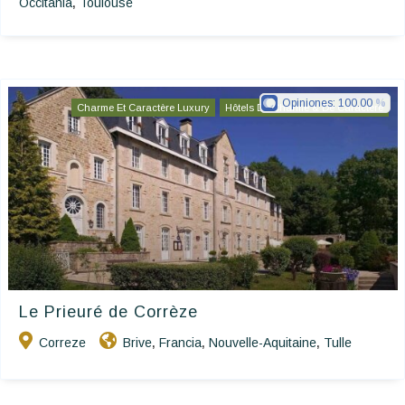
Occitania
Toulouse
,
Opiniones:
100.00
Charme Et Caractère Luxury
Hôtels De Charme & De Caractère
Le Prieuré de Corrèze
Correze
Brive
Francia
Nouvelle-Aquitaine
Tulle
,
,
,