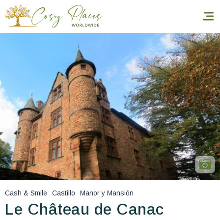
Inicio
Reservar una estancia
Nuestra colección mundial
World’s Best Hotels
Hacer que viajes
Estancia temática
Cash & Smile
Castillo
Manor y Mansión
Salud y seguridad
Le Château de Canac