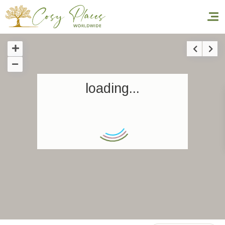
Inicio
loading...
Reservar una estancia
Nuestra colección mundial
World’s Best Hotels
Hacer que viajes
Estancia temática
Salud y seguridad