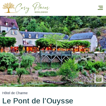
Accueil
Réserver un séjour
Nos adresses dans le monde
World’s Best Hotels
Vous faire voyager
Les séjours à thème
Hôtel de Charme
Santé et sécurité
Le Pont de l’Ouysse