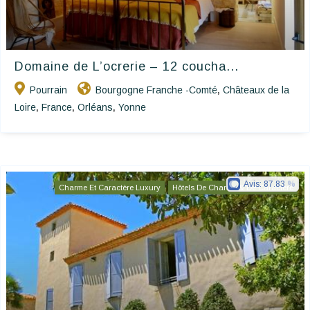
Domaine de L’ocrerie – 12 coucha...
Pourrain
Bourgogne Franche -Comté
Châteaux de la
,
Loire
France
Orléans
Yonne
,
,
,
Avis:
87.83
Charme Et Caractère Luxury
Hôtels De Charme & De Caractère