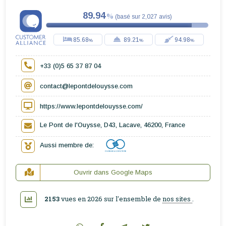
89.94
(
basé sur
2,027
avis
)
85.68
89.21
94.98
+33 (0)5 65 37 87 04
contact@lepontdelouysse.com
https://www.lepontdelouysse.com/
Le Pont de l'Ouysse, D43, Lacave, 46200, France
Aussi membre de:
Ouvrir dans Google Maps
2153
vues en 2026 sur l'ensemble de
nos sites
.